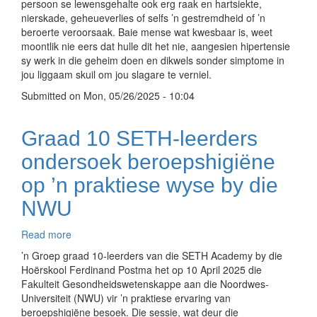
persoon se lewensgehalte ook erg raak en hartsiekte,
’n
nierskade, geheueverlies of selfs ’n gestremdheid of ’n
bewustheid
beroerte veroorsaak. Baie mense wat kwesbaar is, weet
van
moontlik nie eers dat hulle dit het nie, aangesien hipertensie
hipertensie
sy werk in die geheim doen en dikwels sonder simptome in
in
jou liggaam skuil om jou slagare te verniel.
Mei
Submitted on
Metingsmaand
Mon, 05/26/2025 - 10:04
Graad 10 SETH-leerders
ondersoek beroepshigiëne
op ’n praktiese wyse by die
NWU
Read more
about
Graad
’n Groep graad 10-leerders van die SETH Academy by die
10
Hoërskool Ferdinand Postma het op 10 April 2025 die
SETH-
Fakulteit Gesondheidswetenskappe aan die Noordwes-
leerders
Universiteit (NWU) vir ’n praktiese ervaring van
ondersoek
beroepshigiëne besoek. Die sessie, wat deur die