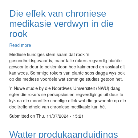
Die effek van chroniese
medikasie verdwyn in die
rook
Read more
about
Die
Mediese kundiges stem saam dat rook ’n
effek
gesondheidsgevaar is, maar talle rokers regverdig hierdie
van
gewoonte deur te beklemtoon hoe kalmerend en sosiaal dit
chroniese
kan wees. Sommige rokers van plante soos dagga wys ook
medikasie
op die mediese voordele wat sommige studies getoon het.
verdwyn
’n Nuwe studie by die Noordwes-Universiteit (NWU) daag
in
egter die rokers se persepsies en regverdigings uit deur te
die
kyk na die moontlike nadelige effek wat die gewoonte op die
rook
doeltreffendheid van chroniese medikasie kan hê.
Submitted on
Thu, 11/07/2024 - 15:21
Watter produkaanduidings