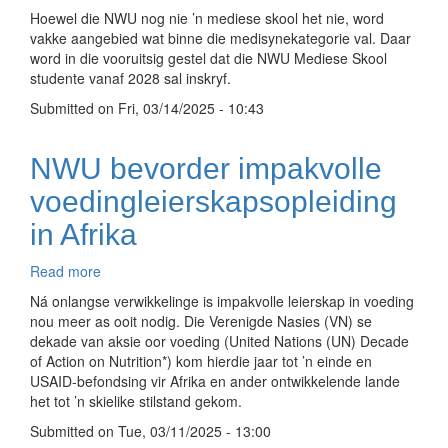
Hoewel die NWU nog nie ’n mediese skool het nie, word
boonste
vakke aangebied wat binne die medisynekategorie val. Daar
groepering
word in die vooruitsig gestel dat die NWU Mediese Skool
wêreldwyd
studente vanaf 2028 sal inskryf.
Submitted on
Fri, 03/14/2025 - 10:43
NWU bevorder impakvolle
voedingleierskapsopleiding
in Afrika
Read more
about
NWU
Ná onlangse verwikkelinge is impakvolle leierskap in voeding
bevorder
nou meer as ooit nodig. Die Verenigde Nasies (VN) se
impakvolle
dekade van aksie oor voeding (United Nations (UN) Decade
voedingleierskapsopleiding
of Action on Nutrition*) kom hierdie jaar tot ’n einde en
in
USAID-befondsing vir Afrika en ander ontwikkelende lande
Afrika
het tot ’n skielike stilstand gekom.
Submitted on
Tue, 03/11/2025 - 13:00