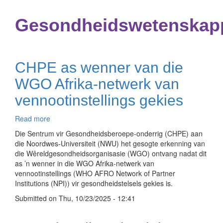
Gesondheidswetenskap
CHPE as wenner van die
WGO Afrika-netwerk van
vennootinstellings gekies
Read more
about
CHPE
Die Sentrum vir Gesondheidsberoepe-onderrig (CHPE) aan
as
die Noordwes-Universiteit (NWU) het gesogte erkenning van
wenner
die Wêreldgesondheidsorganisasie (WGO) ontvang nadat dit
van
as ’n wenner in die WGO Afrika-netwerk van
die
vennootinstellings (WHO AFRO Network of Partner
WGO
Institutions (NPI)) vir gesondheidstelsels gekies is.
Afrika-
Submitted on
netwerk
Thu, 10/23/2025 - 12:41
van
vennootinstellings