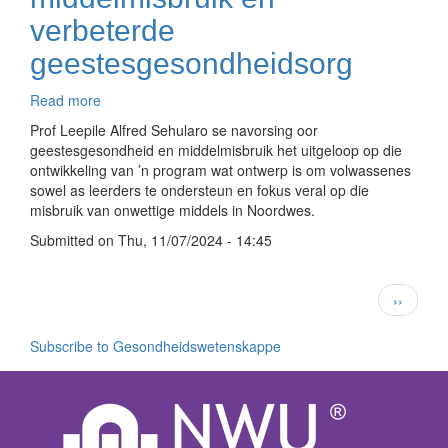
verbeterde
geestesgesondheidsorg
Read more
about
Navorsing
Prof Leepile Alfred Sehularo se navorsing oor
fokus
geestesgesondheid en middelmisbruik het uitgeloop op die
op
ontwikkeling van ’n program wat ontwerp is om volwassenes
middelmisbruik
sowel as leerders te ondersteun en fokus veral op die
en
misbruik van onwettige middels in Noordwes.
verbeterde
Submitted on
geestesgesondheidsorg
Thu, 11/07/2024 - 14:45
Pagination
Next
››
page
Subscribe to Gesondheidswetenskappe