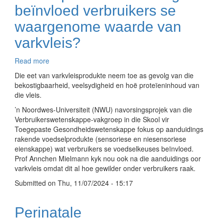
beïnvloed verbruikers se
waargenome waarde van
varkvleis?
Read more
about
Watter
Die eet van varkvleisprodukte neem toe as gevolg van die
produkaanduidings
bekostigbaarheid, veelsydigheid en hoë proteïeninhoud van
beïnvloed
die vleis.
verbruikers
’n Noordwes-Universiteit (NWU) navorsingsprojek van die
se
Verbruikerswetenskappe-vakgroep in die Skool vir
waargenome
Toegepaste Gesondheidswetenskappe fokus op aanduidings
waarde
rakende voedselprodukte (sensoriese en niesensoriese
van
eienskappe) wat verbruikers se voedselkeuses beïnvloed.
varkvleis?
Prof Annchen Mielmann kyk nou ook na die aanduidings oor
varkvleis omdat dit al hoe gewilder onder verbruikers raak.
Submitted on
Thu, 11/07/2024 - 15:17
Perinatale