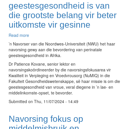
geestesgesondheid is van
die grootste belang vir beter
uitkomste vir gesinne
Read more
about
Perinatale
’n Navorser van die Noordwes-Universiteit (NWU) het haar
geestesgesondheid
navorsing gewy aan die bevordering van perinatale
is
geestesgesondheid in Afrika.
van
Dr Patience Kovane, senior lektor en
die
navorsingskoördineerder by die navorsingsfokusarea vir
grootste
Kwaliteit in Verpleging en Vroedvrousorg (NuMIQ) in die
belang
Fakulteit Gesondheidswetenskappe, sê haar missie is om die
vir
geestesgesondheid van vroue, veral diegene in ’n lae- en
beter
middelinkomste-opset, te bevorder.
uitkomste
vir
Submitted on
Thu, 11/07/2024 - 14:49
gesinne
Navorsing fokus op
middelmisbruik en