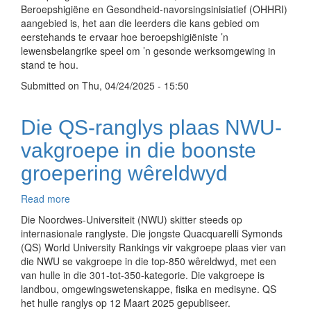
beroepshigiëne
Beroepshigiëne en Gesondheid-navorsingsinisiatief (OHHRI)
op
aangebied is, het aan die leerders die kans gebied om
’n
eerstehands te ervaar hoe beroepshigiëniste ’n
praktiese
lewensbelangrike speel om ’n gesonde werksomgewing in
wyse
stand te hou.
by
Submitted on
die
Thu, 04/24/2025 - 15:50
NWU
Die QS-ranglys plaas NWU-
vakgroepe in die boonste
groepering wêreldwyd
Read more
about
Die
Die Noordwes-Universiteit (NWU) skitter steeds op
QS-
internasionale ranglyste. Die jongste Quacquarelli Symonds
ranglys
(QS) World University Rankings vir vakgroepe plaas vier van
plaas
die NWU se vakgroepe in die top-850 wêreldwyd, met een
NWU-
van hulle in die 301-tot-350-kategorie. Die vakgroepe is
vakgroepe
landbou, omgewingswetenskappe, fisika en medisyne. QS
in
het hulle ranglys op 12 Maart 2025 gepubliseer.
die