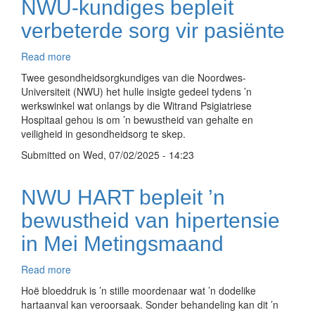
NWU-kundiges bepleit
gekies
verbeterde sorg vir pasiënte
Read more
about
NWU-
Twee gesondheidsorgkundiges van die Noordwes-
kundiges
Universiteit (NWU) het hulle insigte gedeel tydens ’n
bepleit
werkswinkel wat onlangs by die Witrand Psigiatriese
verbeterde
Hospitaal gehou is om ’n bewustheid van gehalte en
sorg
veiligheid in gesondheidsorg te skep.
vir
Submitted on
pasiënte
Wed, 07/02/2025 - 14:23
NWU HART bepleit ’n
bewustheid van hipertensie
in Mei Metingsmaand
Read more
about
NWU
Hoë bloeddruk is ’n stille moordenaar wat ’n dodelike
HART
hartaanval kan veroorsaak. Sonder behandeling kan dit ’n
bepleit