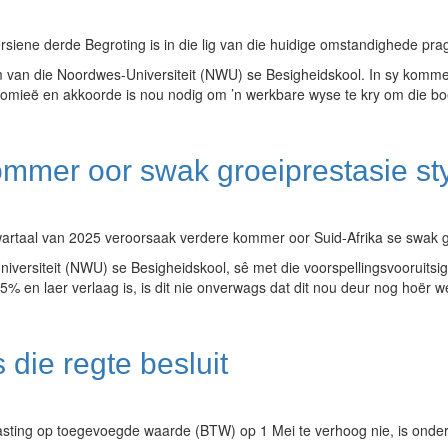
siene derde Begroting is in die lig van die huidige omstandighede pra
 van die Noordwes-Universiteit (NWU) se Besigheidskool. In sy komme
romieë en akkoorde is nou nodig om ’n werkbare wyse te kry om die b
ommer oor swak groeiprestasie st
kwartaal van 2025 veroorsaak verdere kommer oor Suid-Afrika se swak g
rsiteit (NWU) se Besigheidskool, sê met die voorspellingsvooruitsig
,5% en laer verlaag is, is dit nie onverwags dat dit nou deur nog hoër 
die regte besluit
lasting op toegevoegde waarde (BTW) op 1 Mei te verhoog nie, is onde