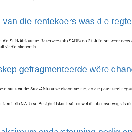
 van die rentekoers was die regte
n die Suid-Afrikaanse Reserwebank (SARB) op 31 Julie om weer eens d
uit vir die ekonomie.
 skep gefragmenteerde wêreldhand
 goeie nuus vir die Suid-Afrikaanse ekonomie nie, en die potensieel 
rsiteit (NWU) se Besigheidskool, sê hoewel dit nie onverwags is nie,
maksimum ondersteuning nodig om