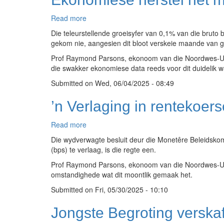
Read more
about
Ekonomiese
Die teleurstellende groeisyfer van 0,1% van die bruto 
herstel
gekom nie, aangesien dit bloot verskeie maande van g
het
Prof Raymond Parsons, ekonoom van die Noordwes-Unive
maksimum
die swakker ekonomiese data reeds voor dit duidelik 
ondersteuning
nodig
Submitted on
Wed, 06/04/2025 - 08:49
om
opswaai
’n Verlaging in rentekoer
te
versterk
Read more
about
’n
Die wydverwagte besluit deur die Monetêre Beleidskomit
Verlaging
(bps) te verlaag, is die regte een.
in
Prof Raymond Parsons, ekonoom van die Noordwes-Univ
rentekoerse
omstandighede wat dit moontlik gemaak het.
kan
’n
Submitted on
Fri, 05/30/2025 - 10:10
beduidende
positiewe
Jongste Begroting verskaf
impak