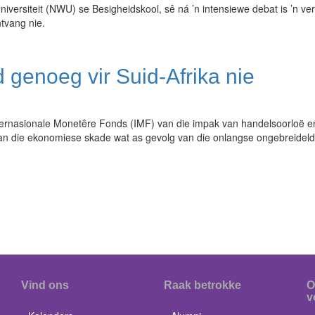
rsiteit (NWU) se Besigheidskool, sê ná ’n intensiewe debat is ’n ver
tvang nie.
 genoeg vir Suid-Afrika nie
Internasionale Monetêre Fonds (IMF) van die impak van handelsoorloë e
an die ekonomiese skade wat as gevolg van die onlangse ongebreideld
Vind ons
Raak betrokke
O
v