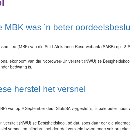
l
e MBK was ’n beter oordeelsbeslu
skomitee (MBK) van die Suid-Afrikaanse Reserwebank (SARB) op 18 Se
ons, ekonoom van die Noordwes-Universiteit (NWU) se Besigheidskool, d
 onder bedwang is.
se herstel het versnel
BP) wat op 9 September deur StatsSA vrygestel is, is baie beter nuus w
rsiteit (NWU) se Besigheidskool, sê dat, soos daar oor die algemeen 
stel versnel en uitgebrei het deurdat verskeie bykomende sektore ek