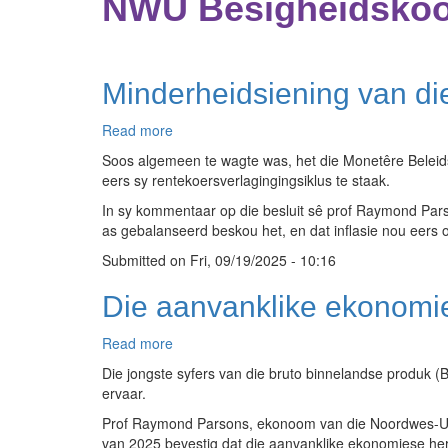
NWU Besigheidskoo
Minderheidsiening van di
Read more
about
Minderheidsiening
Soos algemeen te wagte was, het die Monetêre Beleid
van
eers sy rentekoersverlagingingsiklus te staak.
die
In sy kommentaar op die besluit sê prof Raymond Pars
MBK
as gebalanseerd beskou het, en dat inflasie nou eers
was
’n
Submitted on
Fri, 09/19/2025 - 10:16
beter
oordeelsbesluit
Die aanvanklike ekonomie
Read more
about
Die
Die jongste syfers van die bruto binnelandse produk (B
aanvanklike
ervaar.
ekonomiese
Prof Raymond Parsons, ekonoom van die Noordwes-Unive
herstel
van 2025 bevestig dat die aanvanklike ekonomiese her
het