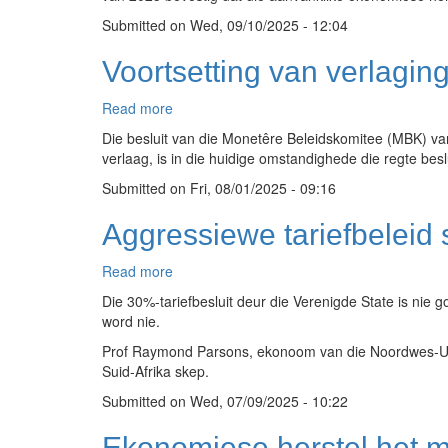
versnel
Submitted on
Wed, 09/10/2025 - 12:04
Voortsetting van verlaging
Read more
about
Voortsetting
Die besluit van die Monetêre Beleidskomitee (MBK) va
van
verlaag, is in die huidige omstandighede die regte besl
verlaging
Submitted on
van
Fri, 08/01/2025 - 09:16
die
Aggressiewe tariefbeleid
rentekoers
was
die
Read more
about
regte
Aggressiewe
Die 30%-tariefbesluit deur die Verenigde State is nie
besluit
tariefbeleid
word nie.
skep
Prof Raymond Parsons, ekonoom van die Noordwes-Unive
gefragmenteerde
Suid-Afrika skep.
wêreldhandelstelsel
Submitted on
Wed, 07/09/2025 - 10:22
Ekonomiese herstel het 