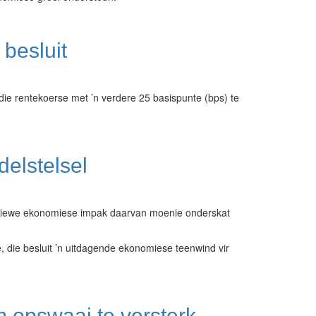
 besluit
ie rentekoerse met ’n verdere 25 basispunte (bps) te
elstelsel
negatiewe ekonomiese impak daarvan moenie onderskat
 die besluit ’n uitdagende ekonomiese teenwind vir
 opswaai te versterk