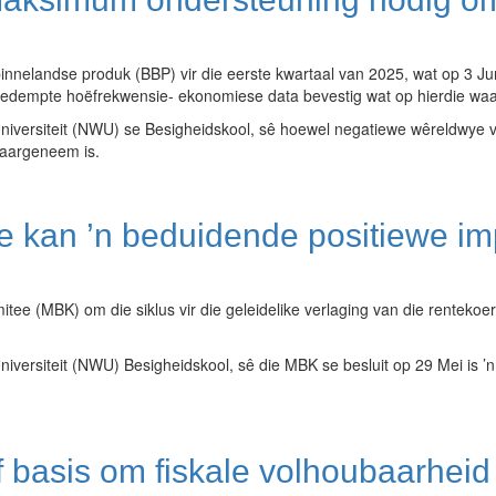
binnelandse produk (BBP) vir die eerste kwartaal van 2025, wat op 3 Ju
edempte hoëfrekwensie- ekonomiese data bevestig wat op hierdie waar
rsiteit (NWU) se Besigheidskool, sê hoewel negatiewe wêreldwye verwi
waargeneem is.
se kan ’n beduidende positiewe i
ee (MBK) om die siklus vir die geleidelike verlaging van die rentekoer
ersiteit (NWU) Besigheidskool, sê die MBK se besluit op 29 Mei is 
 basis om fiskale volhoubaarheid