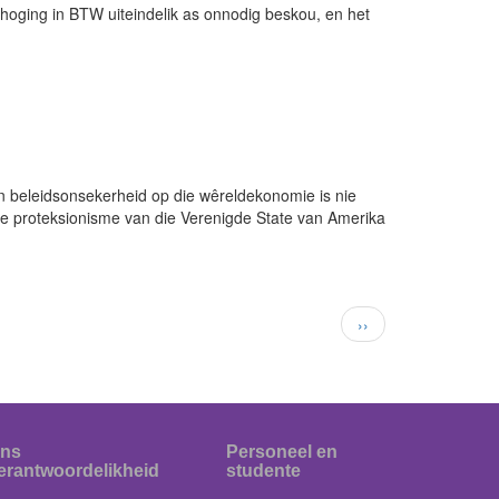
hoging in BTW uiteindelik as onnodig beskou, en het
n beleidsonsekerheid op die wêreldekonomie is nie
e proteksionisme van die Verenigde State van Amerika
Next
››
page
ns
Personeel en
erantwoordelikheid
studente