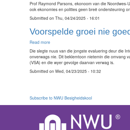
Prof Raymond Parsons, ekonoom van die Noordwes-Unive
in
ook ekonomies en polities geen breë ondersteuning on
BTW
is
Submitted on
Thu, 04/24/2025 - 16:01
die
regte
Voorspelde groei nie goed
besluit
Read more
about
Voorspelde
Die slegte nuus van die jongste evaluering deur die 
groei
onverwags nie. Dit beklemtoon nietemin die omvang v
nie
(VSA) en die wyer gevolge daarvan verwag is.
goed
Submitted on
genoeg
Wed, 04/23/2025 - 10:32
vir
Pagination
Suid-
Afrika
nie
Subscribe to NWU Besigheidskool