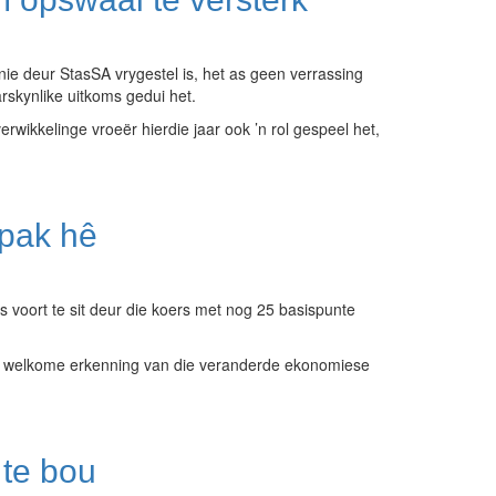
nie deur StasSA vrygestel is, het as geen verrassing
skynlike uitkoms gedui het.
kkelinge vroeër hierdie jaar ook ’n rol gespeel het,
mpak hê
s voort te sit deur die koers met nog 25 basispunte
’n welkome erkenning van die veranderde ekonomiese
 te bou