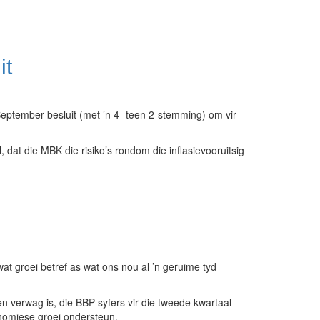
it
ptember besluit (met ’n 4- teen 2-stemming) om vir
at die MBK die risiko’s rondom die inflasievooruitsig
at groei betref as wat ons nou al ’n geruime tyd
verwag is, die BBP-syfers vir die tweede kwartaal
onomiese groei ondersteun.