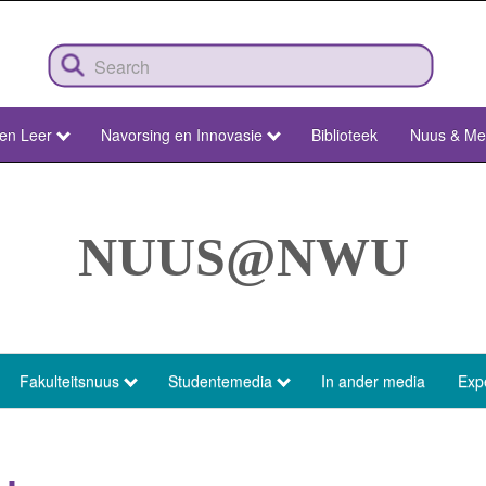
 en Leer
Navorsing en Innovasie
Biblioteek
Nuus & Me
NUUS@NWU
Fakulteitsnuus
Studentemedia
In ander media
Exp