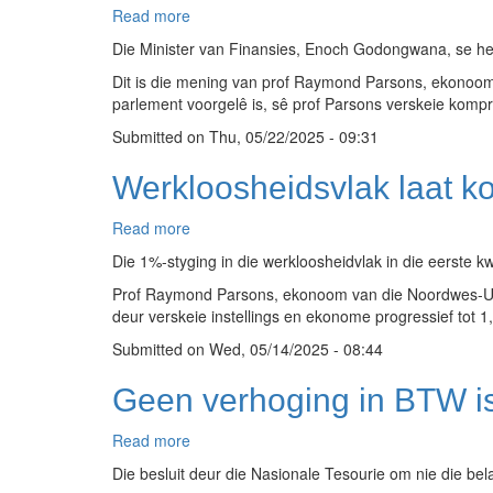
hê
Read more
about
Jongste
Die Minister van Finansies, Enoch Godongwana, se her
Begroting
Dit is die mening van prof Raymond Parsons, ekonoom
verskaf
parlement voorgelê is, sê prof Parsons verskeie komp
basis
om
Submitted on
Thu, 05/22/2025 - 09:31
fiskale
volhoubaarheid
Werkloosheidsvlak laat k
te
bou
Read more
about
Werkloosheidsvlak
Die 1%-styging in die werkloosheidvlak in die eerste 
laat
Prof Raymond Parsons, ekonoom van die Noordwes-Unive
kommer
deur verskeie instellings en ekonome progressief tot 1
oor
swak
Submitted on
Wed, 05/14/2025 - 08:44
groeiprestasie
styg
Geen verhoging in BTW is 
Read more
about
Geen
Die besluit deur die Nasionale Tesourie om nie die be
verhoging