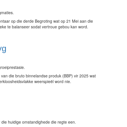
gmaties.
ntaar op die derde Begroting wat op 21 Mei aan die
oeke te balanseer sodat vertroue gebou kan word.
yg
roeiprestasie.
 van die bruto binnelandse produk (BBP) vir 2025 wat
werkloosheidsvlakke weerspieël word nie.
r die huidige omstandighede die regte een.