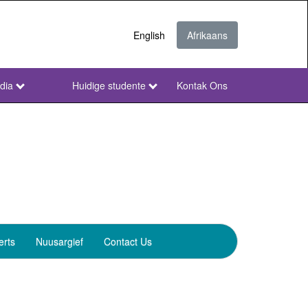
English
Afrikaans
dia
Huidige studente
Kontak Ons
NWU
Secondary
Afr
erts
Nuusargief
Contact Us