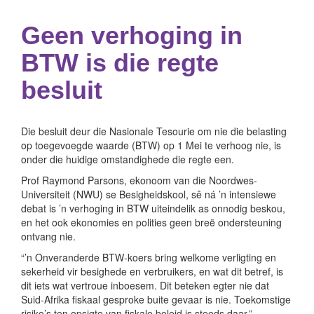
Geen verhoging in
BTW is die regte
besluit
Die besluit deur die Nasionale Tesourie om nie die belasting
op toegevoegde waarde (BTW) op 1 Mei te verhoog nie, is
onder die huidige omstandighede die regte een.
Prof Raymond Parsons, ekonoom van die Noordwes-
Universiteit (NWU) se Besigheidskool, sê ná ’n intensiewe
debat is ’n verhoging in BTW uiteindelik as onnodig beskou,
en het ook ekonomies en polities geen breë ondersteuning
ontvang nie.
“’n Onveranderde BTW-koers bring welkome verligting en
sekerheid vir besighede en verbruikers, en wat dit betref, is
dit iets wat vertroue inboesem. Dit beteken egter nie dat
Suid-Afrika fiskaal gesproke buite gevaar is nie. Toekomstige
risiko’s ten opsigte van fiskale beleid is steeds daar.”