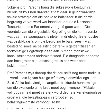
Volgens prof Parsons hang die suksesvolle bestuur van
hierdie risiko’s nou daarvan af dat daar ’n geloofwaardige
fiskale strategie om die boeke te balanseer in die derde
begroting vervat word wat binnekort deur die Nasionale
Tesourie aan die Parlement voorgelê gaan word. “Die
voordele van die uitgestelde Begroting en die kontroversie
wat daarmee saamgaan, is nietemin drieledig. Beter opsies
wat beskikbaar is om die Begroting te balanseer – wat
besteding sowel as belasting betref – is geïdentifiseer, en
toekomstige Begrotings gaan aan ’n meer intensiewe
konsultasieproses onderwerp word. Die dringende behoefte
aan baie groter ekonomiese groei is ook weer eens
beklemtoon.”
Prof Parsons wys daarop dat dit nou selfs nog meer nodig is
– veral in die lig van huidige wêreldwye ontwikkelings – dat
Suid-Afrika baie vinnig belangrike strukturele hervormings
om die ekonomie uit te brei, moet begin versnel. “Fiskale
volhoubaarheid moet versterk word deur sterker ekonomiese
groei wat die belastingbasis vergroot en so
belastinginkomste verhoog,” sê hy.