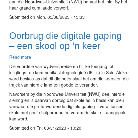
aan die Noordwes-Universiteit (NWU) behaal het, nie. Sy het
wonderwerke
haar graad cum laude verwerf.
steeds
Submitted on
plaasvind
Mon, 05/08/2023 - 15:33
Oorbrug die digitale gaping
– een skool op ’n keer
Read more
about
Oorbrug
Die voordele van wydverspreide en billike toegang tot
die
inligtings- en kommunikasietegnologieë (IKT’s) in Suid-Afrika
digitale
word beskou as dat dit die potensiaal het om die koers en die
gaping
trajek van hierdie land ten goede te verander.
–
Navorsers by die Noordwes-Universiteit (NWU) deel hierdie
een
siening en is daarvan oortuig dat skole as ’n basis kan dien
skool
vanwaar die groterwordende digitale gaping – veral tussen
op
skole met goeie hulpbronne en verarmde skole – aangepak
’n
kan word.
keer
Submitted on
Fri, 03/31/2023 - 10:20