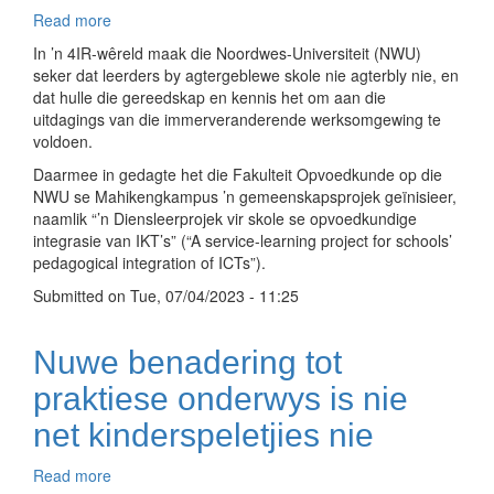
Read more
about
Bemagtiging
In ’n 4IR-wêreld maak die Noordwes-Universiteit (NWU)
van
seker dat leerders by agtergeblewe skole nie agterbly nie, en
onderwys:
dat hulle die gereedskap en kennis het om aan die
bring
uitdagings van die immerveranderende werksomgewing te
tegnologiekennis
voldoen.
na
Daarmee in gedagte het die Fakulteit Opvoedkunde op die
verarmde
NWU se Mahikengkampus ’n gemeenskapsprojek geïnisieer,
klaskamers
naamlik “’n Diensleerprojek vir skole se opvoedkundige
integrasie van IKT’s” (“A service-learning project for schools’
pedagogical integration of ICTs”).
Submitted on
Tue, 07/04/2023 - 11:25
Nuwe benadering tot
praktiese onderwys is nie
net kinderspeletjies nie
Read more
about