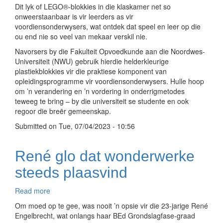
Nuwe
Dit lyk of LEGO®-blokkies in die klaskamer net so
benadering
onweerstaanbaar is vir leerders as vir
tot
voordiensonderwysers, wat ontdek dat speel en leer op die
praktiese
ou end nie so veel van mekaar verskil nie.
onderwys
Navorsers by die Fakulteit Opvoedkunde aan die Noordwes-
is
Universiteit (NWU) gebruik hierdie helderkleurige
nie
plastiekblokkies vir die praktiese komponent van
net
opleidingsprogramme vir voordiensonderwysers. Hulle hoop
kinderspeletjies
om ’n verandering en ’n vordering in onderrigmetodes
nie
teweeg te bring – by die universiteit se studente en ook
regoor die breër gemeenskap.
Submitted on
Tue, 07/04/2023 - 10:56
René glo dat wonderwerke
steeds plaasvind
Read more
about
René
Om moed op te gee, was nooit ’n opsie vir die 23-jarige René
glo
Engelbrecht, wat onlangs haar BEd Grondslagfase-graad
dat