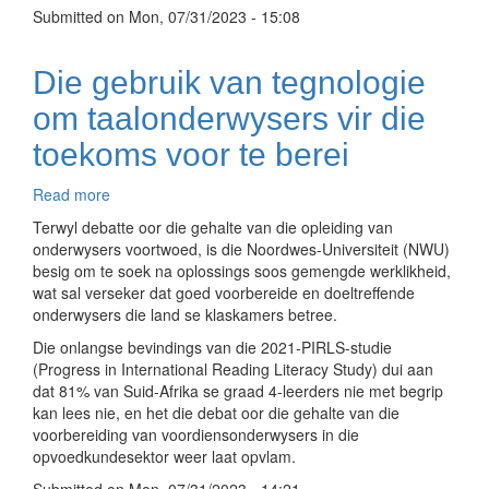
deure
Submitted on
Mon, 07/31/2023 - 15:08
vir
onderwys
oop
Die gebruik van tegnologie
te
om taalonderwysers vir die
maak
toekoms voor te berei
Read more
about
Die
Terwyl debatte oor die gehalte van die opleiding van
gebruik
onderwysers voortwoed, is die Noordwes-Universiteit (NWU)
van
besig om te soek na oplossings soos gemengde werklikheid,
tegnologie
wat sal verseker dat goed voorbereide en doeltreffende
om
onderwysers die land se klaskamers betree.
taalonderwysers
Die onlangse bevindings van die 2021-PIRLS-studie
vir
(Progress in International Reading Literacy Study) dui aan
die
dat 81% van Suid-Afrika se graad 4-leerders nie met begrip
toekoms
kan lees nie, en het die debat oor die gehalte van die
voor
voorbereiding van voordiensonderwysers in die
te
opvoedkundesektor weer laat opvlam.
berei