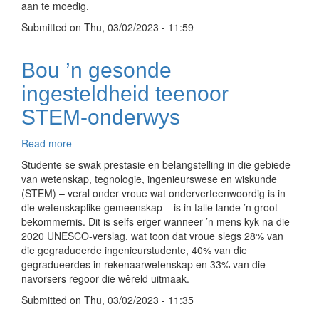
aan te moedig.
moeders
bring
Submitted on
Thu, 03/02/2023 - 11:59
Bou ’n gesonde
ingesteldheid teenoor
STEM-onderwys
Read more
about
Bou
Studente se swak prestasie en belangstelling in die gebiede
’n
van wetenskap, tegnologie, ingenieurswese en wiskunde
gesonde
(STEM) – veral onder vroue wat onderverteenwoordig is in
ingesteldheid
die wetenskaplike gemeenskap – is in talle lande ’n groot
teenoor
bekommernis. Dit is selfs erger wanneer ’n mens kyk na die
STEM-
2020 UNESCO-verslag, wat toon dat vroue slegs 28% van
onderwys
die gegradueerde ingenieurstudente, 40% van die
gegradueerdes in rekenaarwetenskap en 33% van die
navorsers regoor die wêreld uitmaak.
Submitted on
Thu, 03/02/2023 - 11:35