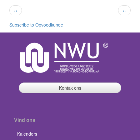
Pagination
Previous
Next
‹‹
››
page
page
Subscribe to Opvoedkunde
Kontak ons
Vind ons
Kalenders