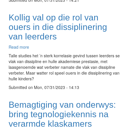
Submitted on
Mon, 07/31/2023 - 14:21
Kollig val op die rol van
ouers in die dissiplinering
van leerders
Read more
about
Kollig
Talle studies het ’n sterk korrelasie gevind tussen leerders se
val
vlak van dissipline en hulle akademiese prestasie, met
op
laasgenoemde wat verbeter namate die vlak van dissipline
die
verbeter. Maar watter rol speel ouers in die dissiplinering van
rol
hulle kinders?
van
Submitted on
ouers
Mon, 07/31/2023 - 14:13
in
die
Bemagtiging van onderwys:
dissiplinering
van
bring tegnologiekennis na
leerders
verarmde klaskamers