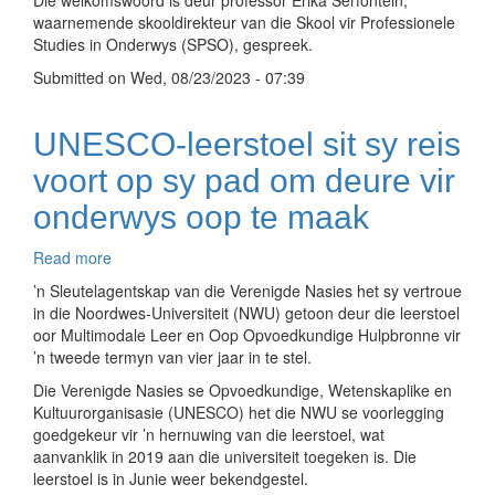
Die welkomswoord is deur professor Erika Serfontein,
te
waarnemende skooldirekteur van die Skool vir Professionele
verskuif
Studies in Onderwys (SPSO), gespreek.
Submitted on
Wed, 08/23/2023 - 07:39
UNESCO-leerstoel sit sy reis
voort op sy pad om deure vir
onderwys oop te maak
Read more
about
UNESCO-
’n Sleutelagentskap van die Verenigde Nasies het sy vertroue
leerstoel
in die Noordwes-Universiteit (NWU) getoon deur die leerstoel
sit
oor Multimodale Leer en Oop Opvoedkundige Hulpbronne vir
sy
’n tweede termyn van vier jaar in te stel.
reis
Die Verenigde Nasies se Opvoedkundige, Wetenskaplike en
voort
Kultuurorganisasie (UNESCO) het die NWU se voorlegging
op
goedgekeur vir ’n hernuwing van die leerstoel, wat
sy
aanvanklik in 2019 aan die universiteit toegeken is. Die
pad
leerstoel is in Junie weer bekendgestel.
om