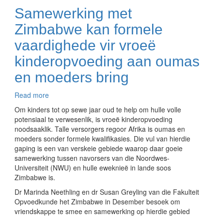
Samewerking met
Zimbabwe kan formele
vaardighede vir vroeë
kinderopvoeding aan oumas
en moeders bring
Read more
about
Samewerking
Om kinders tot op sewe jaar oud te help om hulle volle
met
potensiaal te verwesenlik, is vroeë kinderopvoeding
Zimbabwe
noodsaaklik. Talle versorgers regoor Afrika is oumas en
kan
moeders sonder formele kwalifikasies. Die vul van hierdie
formele
gaping is een van verskeie gebiede waarop daar goeie
vaardighede
samewerking tussen navorsers van die Noordwes-
vir
Universiteit (NWU) en hulle eweknieë in lande soos
vroeë
Zimbabwe is.
kinderopvoeding
Dr Marinda Neethling en dr Susan Greyling van die Fakulteit
aan
Opvoedkunde het Zimbabwe in Desember besoek om
oumas
vriendskappe te smee en samewerking op hierdie gebied
en