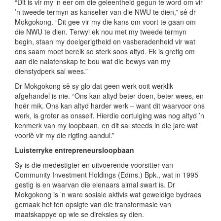
“Dit is vir my ’n eer om die geleentheid gegun te word om vir
’n tweede termyn as kanselier van die NWU te dien,” sê dr
Mokgokong. “Dit gee vir my die kans om voort te gaan om
die NWU te dien. Terwyl ek nou met my tweede termyn
begin, staan my doelgerigtheid en vasberadenheid vir wat
ons saam moet bereik so sterk soos altyd. Ek is gretig om
aan die nalatenskap te bou wat die bewys van my
dienstydperk sal wees.”
Dr Mokgokong sê sy glo dat geen werk ooit werklik
afgehandel is nie. “Ons kan altyd beter doen, beter wees, en
hoër mik. Ons kan altyd harder werk – want dit waarvoor ons
werk, is groter as onsself. Hierdie oortuiging was nog altyd ’n
kenmerk van my loopbaan, en dit sal steeds in die jare wat
voorlê vir my die rigting aandui.”
Luisterryke entrepreneursloopbaan
Sy is die medestigter en uitvoerende voorsitter van
Community Investment Holdings (Edms.) Bpk., wat in 1995
gestig is en waarvan die eienaars almal swart is. Dr
Mokgokong is ’n ware sosiale aktivis wat geweldige bydraes
gemaak het ten opsigte van die transformasie van
maatskappye op wie se direksies sy dien.