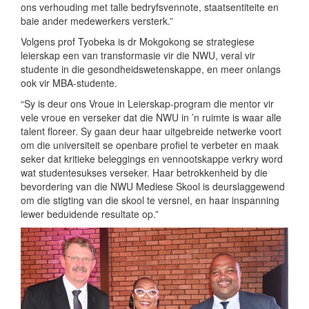
ons verhouding met talle bedryfsvennote, staatsentiteite en
baie ander medewerkers versterk.”
Volgens prof Tyobeka is dr Mokgokong se strategiese
leierskap een van transformasie vir die NWU, veral vir
studente in die gesondheidswetenskappe, en meer onlangs
ook vir MBA-studente.
“Sy is deur ons Vroue in Leierskap-program die mentor vir
vele vroue en verseker dat die NWU in ’n ruimte is waar alle
talent floreer. Sy gaan deur haar uitgebreide netwerke voort
om die universiteit se openbare profiel te verbeter en maak
seker dat kritieke beleggings en vennootskappe verkry word
wat studentesukses verseker. Haar betrokkenheid by die
bevordering van die NWU Mediese Skool is deurslaggewend
om die stigting van die skool te versnel, en haar inspanning
lewer beduidende resultate op.”