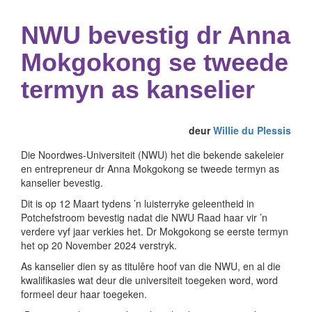
NWU bevestig dr Anna
Mokgokong se tweede
termyn as kanselier
deur
Willie du Plessis
Die Noordwes-Universiteit (NWU) het die bekende sakeleier
en entrepreneur dr Anna Mokgokong se tweede termyn as
kanselier bevestig.
Dit is op 12 Maart tydens ’n luisterryke geleentheid in
Potchefstroom bevestig nadat die NWU Raad haar vir ’n
verdere vyf jaar verkies het. Dr Mokgokong se eerste termyn
het op 20 November 2024 verstryk.
As kanselier dien sy as titulêre hoof van die NWU, en al die
kwalifikasies wat deur die universiteit toegeken word, word
formeel deur haar toegeken.