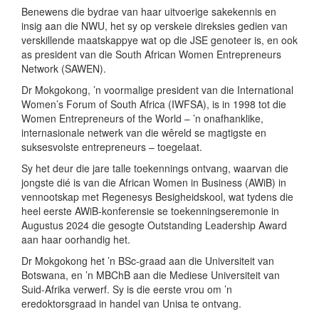
Benewens die bydrae van haar uitvoerige sakekennis en
insig aan die NWU, het sy op verskeie direksies gedien van
verskillende maatskappye wat op die JSE genoteer is, en ook
as president van die South African Women Entrepreneurs
Network (SAWEN).
Dr Mokgokong, ’n voormalige president van die International
Women’s Forum of South Africa (IWFSA), is in 1998 tot die
Women Entrepreneurs of the World – ’n onafhanklike,
internasionale netwerk van die wêreld se magtigste en
suksesvolste entrepreneurs – toegelaat.
Sy het deur die jare talle toekennings ontvang, waarvan die
jongste dié is van die African Women in Business (AWiB) in
vennootskap met Regenesys Besigheidskool, wat tydens die
heel eerste AWiB-konferensie se toekenningseremonie in
Augustus 2024 die gesogte Outstanding Leadership Award
aan haar oorhandig het.
Dr Mokgokong het ’n BSc-graad aan die Universiteit van
Botswana, en ’n MBChB aan die Mediese Universiteit van
Suid-Afrika verwerf. Sy is die eerste vrou om ’n
eredoktorsgraad in handel van Unisa te ontvang.