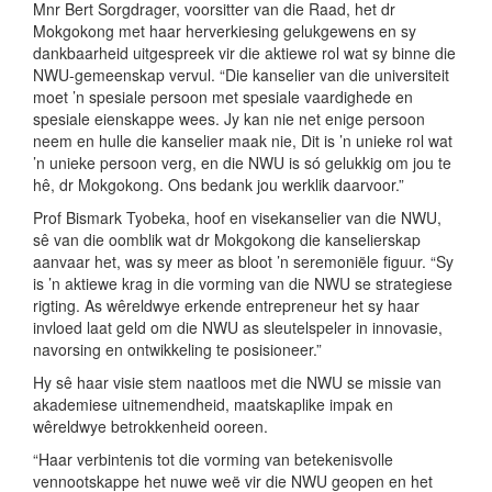
Mnr Bert Sorgdrager, voorsitter van die Raad, het dr
Mokgokong met haar herverkiesing gelukgewens en sy
dankbaarheid uitgespreek vir die aktiewe rol wat sy binne die
NWU-gemeenskap vervul. “Die kanselier van die universiteit
moet ’n spesiale persoon met spesiale vaardighede en
spesiale eienskappe wees. Jy kan nie net enige persoon
neem en hulle die kanselier maak nie, Dit is ’n unieke rol wat
’n unieke persoon verg, en die NWU is só gelukkig om jou te
hê, dr Mokgokong. Ons bedank jou werklik daarvoor.”
Prof Bismark Tyobeka, hoof en visekanselier van die NWU,
sê van die oomblik wat dr Mokgokong die kanselierskap
aanvaar het, was sy meer as bloot ’n seremoniële figuur. “Sy
is ’n aktiewe krag in die vorming van die NWU se strategiese
rigting. As wêreldwye erkende entrepreneur het sy haar
invloed laat geld om die NWU as sleutelspeler in innovasie,
navorsing en ontwikkeling te posisioneer.”
Hy sê haar visie stem naatloos met die NWU se missie van
akademiese uitnemendheid, maatskaplike impak en
wêreldwye betrokkenheid ooreen.
“Haar verbintenis tot die vorming van betekenisvolle
vennootskappe het nuwe weë vir die NWU geopen en het