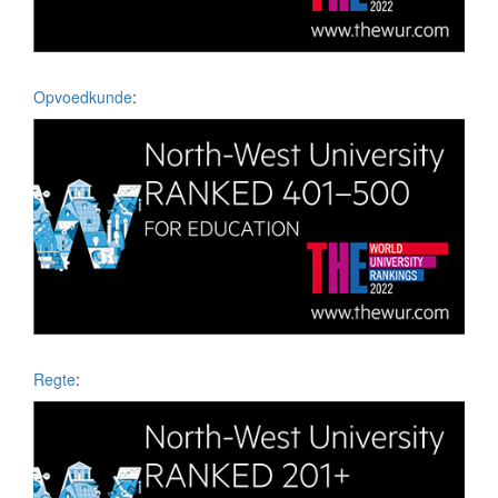
Opvoedkunde
:
Regte
: