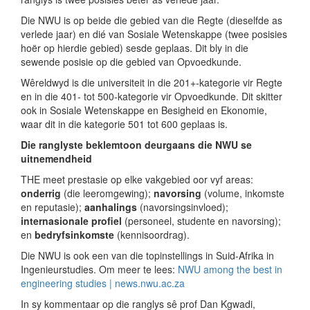
Die NWU is op beide die gebied van die Regte (dieselfde as
verlede jaar) en dié van Sosiale Wetenskappe (twee posisies
hoër op hierdie gebied) sesde geplaas. Dit bly in die
sewende posisie op die gebied van Opvoedkunde.
Wêreldwyd is die universiteit in die 201+-kategorie vir Regte
en in die 401- tot 500-kategorie vir Opvoedkunde. Dit skitter
ook in Sosiale Wetenskappe en Besigheid en Ekonomie,
waar dit in die kategorie 501 tot 600 geplaas is.
Die ranglyste beklemtoon deurgaans die NWU se
uitnemendheid
THE meet prestasie op elke vakgebied oor vyf areas:
onderrig
(die leeromgewing);
navorsing
(volume, inkomste
en reputasie);
aanhalings
(navorsingsinvloed);
internasionale profiel
(personeel, studente en navorsing);
en
bedryfsinkomste
(kennisoordrag).
Die NWU is ook een van die topinstellings in Suid-Afrika in
Ingenieurstudies. Om meer te lees:
NWU among the best in
engineering studies | news.nwu.ac.za
In sy kommentaar op die ranglys sê prof Dan Kgwadi,