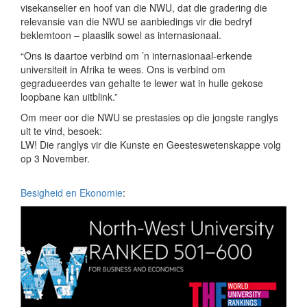
visekanselier en hoof van die NWU, dat die gradering die
relevansie van die NWU se aanbiedings vir die bedryf
beklemtoon – plaaslik sowel as internasionaal.
“Ons is daartoe verbind om ’n internasionaal-erkende
universiteit in Afrika te wees. Ons is verbind om
gegradueerdes van gehalte te lewer wat in hulle gekose
loopbane kan uitblink.”
Om meer oor die NWU se prestasies op die jongste ranglys
uit te vind, besoek:
LW! Die ranglys vir die Kunste en Geesteswetenskappe volg
op 3 November.
Besigheid en Ekonomie
: