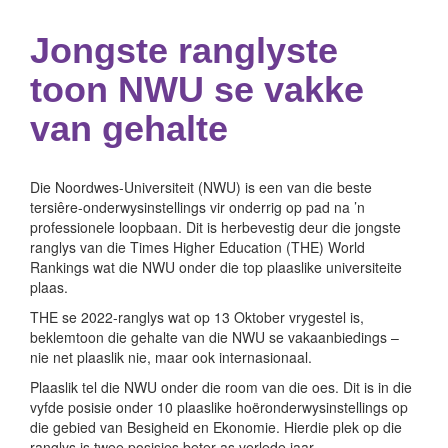
Jongste ranglyste
toon NWU se vakke
van gehalte
Die Noordwes-Universiteit (NWU) is een van die beste
tersiêre-onderwysinstellings vir onderrig op pad na ’n
professionele loopbaan. Dit is herbevestig deur die jongste
ranglys van die Times Higher Education (THE) World
Rankings wat die NWU onder die top plaaslike universiteite
plaas.
THE se 2022-ranglys wat op 13 Oktober vrygestel is,
beklemtoon die gehalte van die NWU se vakaanbiedings –
nie net plaaslik nie, maar ook internasionaal.
Plaaslik tel die NWU onder die room van die oes. Dit is in die
vyfde posisie onder 10 plaaslike hoëronderwysinstellings op
die gebied van Besigheid en Ekonomie. Hierdie plek op die
ranglys is twee posisies beter as verlede jaar.