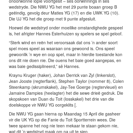
onoorwonne lopie voortgesit – ses oorwinnings in ses
wedstryde. Die NWU YG het met 29 punte boaan groep B
geëindig, gevolg deur Maties YG (17) en die UWK YG (10).
Die UJ YG het die groep met 9 punte afgesluit.
Hoewel die wedstryd onder moeilike omstandighede gespeel
is, het afrigter Hannes Esterhuizen sy spelers se spel geloof.
“Sterk wind en reën het veroorsaak dat ons ’n ander soort
spel moes speel as waaraan ons gewoond is. Ons speel
gewoonlik ’n wye en oop spel, maar in hierdie toestande kon
ons dit nie doen nie. Die ouens het baie goed aangepas, en
was baie gedissiplineerd,” sê Hannes.
Kraynu Kruger (haker), Johan Derrick van Zyl (linkerslot),
Jean Jooste (regterflank), Stephen Taylor (nommer 8), Colen
Steenkamp (skrumskakel), Jay-Tee Goerge (regtervleuel) en
Jamaine Dampies (heelagter) het die sewe drieë gedruk. Die
skopskoen van Duan du Toit (losskakel) het drie van die
doelskoppe vir NWU YG oorgeklits [.
Die NWU YG gaan hierna op Maandag 15 April die gasheer
vir die UK YG op die Fanie du Toit Sportterrein wees. Die
twee spanne het nog nie teen mekaar te staan gekom nie,
wat dit ’n wedstryd maak om na uit te sien.