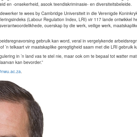
id en -onsekerheid, asook teendiskriminasie- en diversiteitsbeleide.
dewerker te wees by Cambridge Universiteit in die Verenigde Koninkryk
uleringsindeks (Labour Regulation Index, LRI) vir 117 lande ontwikkel 
sverantwoordelikhede, ouerskap by die werk, veilige werk, maatskaplike s
beidsregnavorsing gebruik kan word, veral in vergelykende arbeidsregna
f ’n telkaart vir maatskaplike geregtigheid saam met die LRI gebruik
gulering in ’n land vas te stel nie, maar ook om te bepaal tot watter ma
daarvan kan bevorder.”
@nwu.ac.za
.