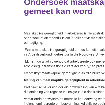
Ondersoek maatskapl
gemeet kan word
Maatskaplike geregtigheid in arbeidsreg is nie abstrak 
ondersoek of dit moontlik is om ’n telkaart vir maatska
bemagtiging.
“Wat is maatskaplike geregtigheid en hoe kan dit in a
vir Arbeidsverhoudingebestuur in die Noordwes-Unive
“Ek het nog altyd volgehou dat arbeidsregte ook mense
arbeidsreg ’n transnasionale karakter verkry,” sê prof 
Hy omskryf maatskaplike geregtigheid as “die billike 
Meting van maatskaplike geregtigheid in arbeidsr
Prof Smit se navorsing oor die ontwikkeling van ŉ tel
die ontleding van regsake vir insigte in die doeltreff
Verskillende aanwysers en metrieke kan oorweeg word om
indiensnemingsregte en beskerming, kollektiewe bedin