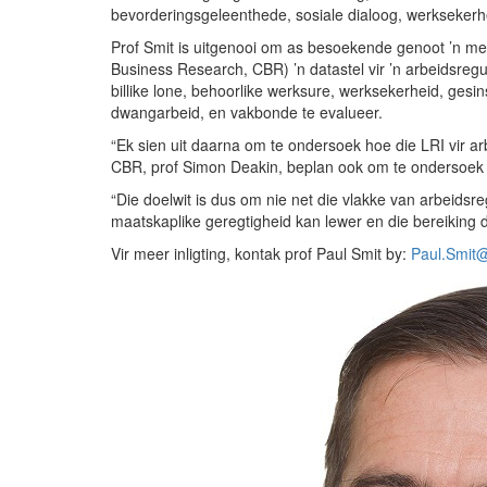
bevorderingsgeleenthede, sosiale dialoog, werksekerhe
Prof Smit is uitgenooi om as besoekende genoot ’n me
Business Research, CBR) ’n datastel vir ’n arbeidsreg
billike lone, behoorlike werksure, werksekerheid, gesin
dwangarbeid, en vakbonde te evalueer.
“Ek sien uit daarna om te ondersoek hoe die LRI vir ar
CBR, prof Simon Deakin, beplan ook om te ondersoek o
“Die doelwit is dus om nie net die vlakke van arbeidsre
maatskaplike geregtigheid kan lewer en die bereiking 
Vir meer inligting, kontak prof Paul Smit by:
Paul.Smit