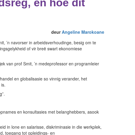
sreg, en hoe dit
deur
Angeline Marokoane
mit, ’n navorser in arbeidsverhoudinge, besig om te
emingsgelykheid of vir breë swart ekonomiese
jek van prof Smit, ’n medeprofessor en programleier
andel en globalisasie so vinnig verander, het
is.
g”.
ur opnames en konsultasies met belanghebbers, asook
 in lone en salarisse, diskriminasie in die werkplek,
, toegang tot opleidings- en