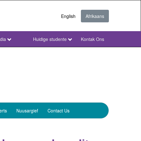
English
Afrikaans
dia
Huidige studente
Kontak Ons
NWU
Secondary
Afr
erts
Nuusargief
Contact Us