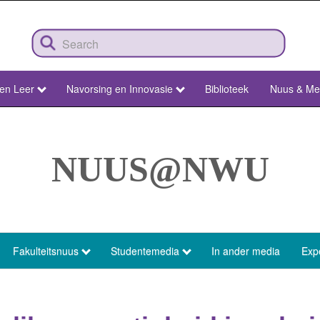
 en Leer
Navorsing en Innovasie
Biblioteek
Nuus & Me
NUUS@NWU
Fakulteitsnuus
Studentemedia
In ander media
Exp