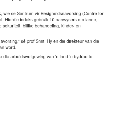
, wie se Sentrum vir Besigheidsnavorsing (Centre for
het. Hierdie indeks gebruik 10 aanwysers om lande,
ekuriteit, billike behandeling, kinder- en
vorsing,” sê prof Smit. Hy en die direkteur van die
 kan word.
te die arbeidswetgewing van ’n land ’n bydrae tot