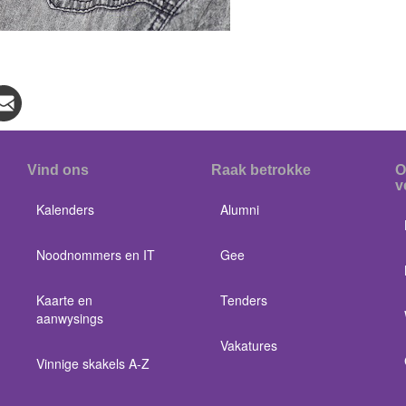
Vind ons
Raak betrokke
O
v
Kalenders
Alumni
Noodnommers en IT
Gee
Kaarte en
Tenders
aanwysings
Vakatures
Vinnige skakels A-Z