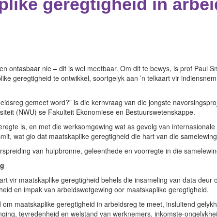
ike geregtigheid in arbeid
en ontasbaar nie – dit is wel meetbaar. Om dit te bewys, is prof Paul S
plike geregtigheid te ontwikkel, soortgelyk aan ’n telkaart vir indiensn
rbeidsreg gemeet word?” is die kernvraag van die jongste navorsingspro
rsiteit (NWU) se Fakulteit Ekonomiese en Bestuurswetenskappe.
regte is, en met die werksomgewing wat as gevolg van internasionale h
Smit, wat glo dat maatskaplike geregtigheid die hart van die samelewing 
verspreiding van hulpbronne, geleenthede en voorregte in die samelewin
eg
kaart vir maatskaplike geregtigheid behels die insameling van data de
endheid en impak van arbeidswetgewing oor maatskaplike geregtigheid.
 maatskaplike geregtigheid in arbeidsreg te meet, insluitend gelykheid
ging, tevredenheid en welstand van werknemers, inkomste-ongelykheid