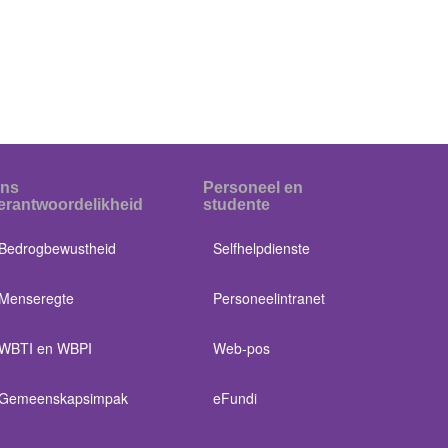
ns
Personeel en
erantwoordelikheid
studente
Bedrogbewustheid
Selfhelpdienste
Menseregte
Personeelintranet
WBTI en WBPI
Web-pos
Gemeenskapsimpak
eFundi