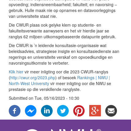
opvoeding; indiensneembaarheid; fakulteit; en navorsing –
gebruik. Hulle maak nie op opnames en datavoorleggings
van universiteite staat nie.
Die CWUR plaas ook gelyke klem op studente- en
fakulteitsverwante aanwysers en het vir hierdie jaar se
ranglys 62 miljoen uitkomsgebaseerde datapunte gebruik.
Die CWUR is ’n leidende konsultasie-organisasie wat
beleidsadvies, strategiese insigte en konsultasiedienste aan
regerings en universiteite verskaf om opvoedkundige en
navorsingsuitkomste te verbeter.
Klik hier
vir meer inligting oor die 2023 CWUR-ranglys
(
http://cwur.org/2023.php
) of besoek
Rankings | NWU |
North-West University
vir meer inligting oor die NWU se
prestasie op die verskillende ranglyste.
Submitted on
Tue, 05/16/2023 - 10:30