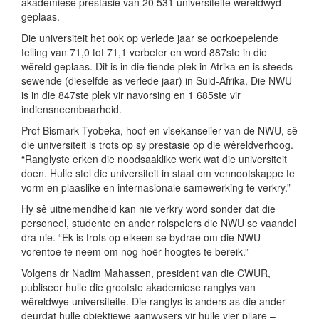
akademiese prestasie van 20 531 universiteite wêreldwyd
geplaas.
Die universiteit het ook op verlede jaar se oorkoepelende
telling van 71,0 tot 71,1 verbeter en word 887ste in die
wêreld geplaas. Dit is in die tiende plek in Afrika en is steeds
sewende (dieselfde as verlede jaar) in Suid-Afrika. Die NWU
is in die 847ste plek vir navorsing en 1 685ste vir
indiensneembaarheid.
Prof Bismark Tyobeka, hoof en visekanselier van de NWU, sê
die universiteit is trots op sy prestasie op die wêreldverhoog.
“Ranglyste erken die noodsaaklike werk wat die universiteit
doen. Hulle stel die universiteit in staat om vennootskappe te
vorm en plaaslike en internasionale samewerking te verkry.”
Hy sê uitnemendheid kan nie verkry word sonder dat die
personeel, studente en ander rolspelers die NWU se vaandel
dra nie. “Ek is trots op elkeen se bydrae om die NWU
vorentoe te neem om nog hoër hoogtes te bereik.”
Volgens dr Nadim Mahassen, president van die CWUR,
publiseer hulle die grootste akademiese ranglys van
wêreldwye universiteite. Die ranglys is anders as die ander
deurdat hulle objektiewe aanwysers vir hulle vier pilare –