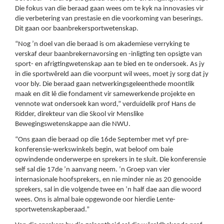
Die fokus van die beraad gaan wees om te kyk na innovasies vir
die verbetering van prestasie en die voorkoming van beserings.
Dit gaan oor baanbrekersportwetenskap.
“Nog ’n doel van die beraad is om akademiese verryking te
verskaf deur baanbrekernavorsing en -inligting ten opsigte van
sport- en afrigtingwetenskap aan te bied en te ondersoek. As jy
in die sportwêreld aan die voorpunt wil wees, moet jy sorg dat jy
voor bly. Die beraad gaan netwerkingsgeleenthede moontlik
maak en dit lê die fondament vir samewerkende projekte en
vennote wat ondersoek kan word,” verduidelik prof Hans de
Ridder, direkteur van die Skool vir Menslike
Bewegingswetenskappe aan die NWU.
“Ons gaan die beraad op die 16de September met vyf pre-
konferensie-werkswinkels begin, wat beloof om baie
opwindende onderwerpe en sprekers in te sluit. Die konferensie
self sal die 17de ’n aanvang neem. ’n Groep van vier
internasionale hoofsprekers, en nie minder nie as 20 genooide
sprekers, sal in die volgende twee en ’n half dae aan die woord
wees. Ons is almal baie opgewonde oor hierdie Lente-
sportwetenskapberaad.”