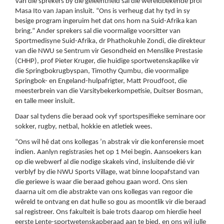
Van die sprekers by die geleentheid sal die wêreldbekende prof
Masa Ito van Japan insluit. “Ons is verheug dat hy tyd in sy
besige program ingeruim het dat ons hom na Suid-Afrika kan
bring.” Ander sprekers sal die voormalige voorsitter van
Sportmedisyne Suid-Afrika, dr Phathokuhle Zondi, die direkteur
van die NWU se Sentrum vir Gesondheid en Menslike Prestasie
(CHHP), prof Pieter Kruger, die huidige sportwetenskaplike vir
die Springbokrugbyspan, Timothy Qumbu, die voormalige
Springbok- en Engeland-hulpafrigter, Matt Proudfoot, die
meesterbrein van die Varsitybekerkompetisie, Duitser Bosman,
en talle meer insluit.
Daar sal tydens die beraad ook vyf sportspesifieke seminare oor
sokker, rugby, netbal, hokkie en atletiek wees.
“Ons wil hê dat ons kollegas ’n abstrak vir die konferensie moet
indien. Aanlyn registrasies het op 1 Mei begin. Aansoekers kan
op die webwerf al die nodige skakels vind, insluitende dié vir
verblyf by die NWU Sports Village, wat binne loopafstand van
die geriewe is waar die beraad gehou gaan word. Ons sien
daarna uit om die abstrakte van ons kollegas van regoor die
wêreld te ontvang en dat hulle so gou as moontlik vir die beraad
sal registreer. Ons fakulteit is baie trots daarop om hierdie heel
eerste Lente-sportwetenskapberaad aan te bied, en ons wil julle