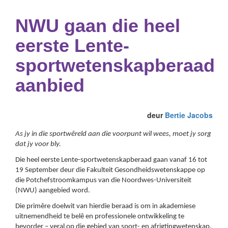
NWU gaan die heel
eerste Lente-
sportwetenskapberaad
aanbied
deur
Bertie Jacobs
As jy in die sportwêreld aan die voorpunt wil wees, moet jy sorg
dat jy voor bly.
Die heel eerste Lente-sportwetenskapberaad gaan vanaf 16 tot
19 September deur die Fakulteit Gesondheidswetenskappe op
die Potchefstroomkampus van die Noordwes-Universiteit
(NWU) aangebied word.
Die primêre doelwit van hierdie beraad is om in akademiese
uitnemendheid te belê en professionele ontwikkeling te
bevorder – veral op die gebied van sport- en afrigtingwetenskap.