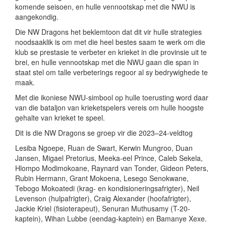
komende seisoen, en hulle vennootskap met die NWU is
aangekondig.
Die NW Dragons het beklemtoon dat dit vir hulle strategies
noodsaaklik is om met die heel bestes saam te werk om die
klub se prestasie te verbeter en krieket in die provinsie uit te
brei, en hulle vennootskap met die NWU gaan die span in
staat stel om talle verbeterings regoor al sy bedrywighede te
maak.
Met die ikoniese NWU-simbool op hulle toerusting word daar
van die bataljon van krieketspelers vereis om hulle hoogste
gehalte van krieket te speel.
Dit is die NW Dragons se groep vir die 2023–24-veldtog
Lesiba Ngoepe, Ruan de Swart, Kerwin Mungroo, Duan
Jansen, Migael Pretorius, Meeka-eel Prince, Caleb Sekela,
Hlompo Modimokoane, Raynard van Tonder, Gideon Peters,
Rubin Hermann, Grant Mokoena, Lesego Senokwane,
Tebogo Mokoatedi (krag- en kondisioneringsafrigter), Neil
Levenson (hulpafrigter), Craig Alexander (hoofafrigter),
Jackie Kriel (fisioterapeut), Senuran Muthusamy (T-20-
kaptein), Wihan Lubbe (eendag-kaptein) en Bamanye Xexe.