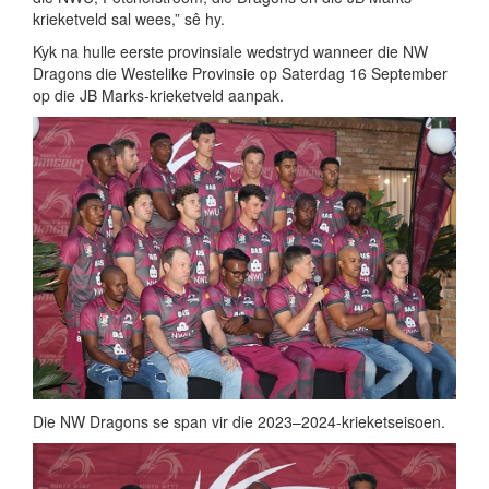
krieketveld sal wees,” sê hy.
Kyk na hulle eerste provinsiale wedstryd wanneer die NW
Dragons die Westelike Provinsie op Saterdag 16 September
op die JB Marks-krieketveld aanpak.
Die NW Dragons se span vir die 2023–2024-krieketseisoen.