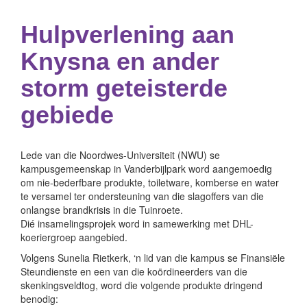
Hulpverlening aan
Knysna en ander
storm geteisterde
gebiede
Lede van die Noordwes-Universiteit (NWU) se
kampusgemeenskap in Vanderbijlpark word aangemoedig
om nie-bederfbare produkte, toiletware, komberse en water
te versamel ter ondersteuning van die slagoffers van die
onlangse brandkrisis in die Tuinroete.
Dié insamelingsprojek word in samewerking met DHL-
koeriergroep aangebied.
Volgens Sunelia Rietkerk, ‘n lid van die kampus se Finansiële
Steundienste en een van die koördineerders van die
skenkingsveldtog, word die volgende produkte dringend
benodig: