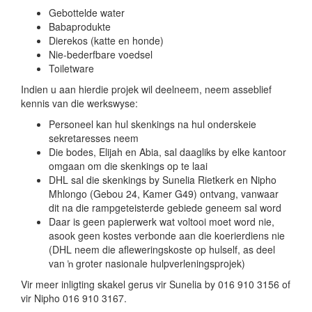
Gebottelde water
Babaprodukte
Dierekos (katte en honde)
Nie-bederfbare voedsel
Toiletware
Indien u aan hierdie projek wil deelneem, neem asseblief
kennis van die werkswyse:
Personeel kan hul skenkings na hul onderskeie
sekretaresses neem
Die bodes, Elijah en Abia, sal daagliks by elke kantoor
omgaan om die skenkings op te laai
DHL sal die skenkings by Sunelia Rietkerk en Nipho
Mhlongo (Gebou 24, Kamer G49) ontvang, vanwaar
dit na die rampgeteisterde gebiede geneem sal word
Daar is geen papierwerk wat voltooi moet word nie,
asook geen kostes verbonde aan die koerierdiens nie
(DHL neem die afleweringskoste op hulself, as deel
van ŉ groter nasionale hulpverleningsprojek)
Vir meer inligting skakel gerus vir Sunelia by 016 910 3156 of
vir Nipho 016 910 3167.