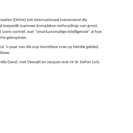
etwerke (DNNe) het internasionaal toenemend die
ral toepaslik wanneer komplekse verhoudings van groot,
t soms oortref, wat “smal kunsmatige intelligensie” al hoe
Ne geïnspireer.
t ’n paar van die oop teoretiese vrae op hierdie gebied,
iseer.
elie Davel, met Dewald en Jacques wat vir dr Stefan Lotz