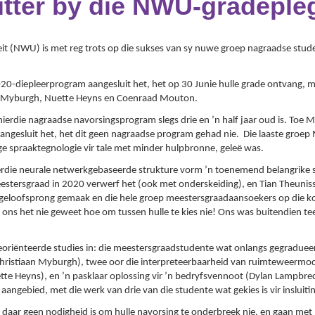
itter by die NWU-gradeple
it (NWU) is met reg trots op die sukses van sy nuwe groep nagraadse stud
diepleerprogram aangesluit het, het op 30 Junie hulle grade ontvang, me
an Myburgh, Nuette Heyns en Coenraad Mouton.
t hierdie nagraadse navorsingsprogram slegs drie en ’n half jaar oud is. To
aangesluit het, het dit geen nagraadse program gehad nie. Die laaste groe
ige spraaktegnologie vir tale met minder hulpbronne, geleë was.
rdie neurale netwerkgebaseerde strukture vorm ’n toenemend belangrike s
estersgraad in 2020 verwerf het (ook met onderskeiding), en Tian Theunis
geloofsprong gemaak en die hele groep meestersgraadaansoekers op die kor
– ons het nie geweet hoe om tussen hulle te kies nie! Ons was buitendien te
georiënteerde studies in: die meestersgraadstudente wat onlangs gegraduee
ristiaan Myburgh), twee oor die interpreteerbaarheid van ruimteweermod
e Heyns), en ’n pasklaar oplossing vir ’n bedryfsvennoot (Dylan Lampbrech
aangebied, met die werk van drie van die studente wat gekies is vir insluitin
 daar geen nodigheid is om hulle navorsing te onderbreek nie, en gaan met