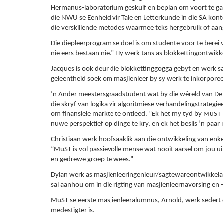
Hermanus-laboratorium geskuif en beplan om voort te gaan
die NWU se Eenheid vir Tale en Letterkunde in die SA kont
die verskillende metodes waarmee teks hergebruik of aan
Die diepleerprogram se doel is om studente voor te berei
nie eers bestaan nie.” Hy werk tans as blokkettingontwikk
Jacques is ook deur die blokkettinggogga gebyt en werk s
geleentheid soek om masjienleer by sy werk te inkorporeer
’n Ander meestersgraadstudent wat by die wêreld van DeFi 
die skryf van logika vir algoritmiese verhandelingstrategi
om finansiële markte te ontleed. “Ek het my tyd by MuST 
nuwe perspektief op dinge te kry, en ek het beslis ’n paa
Christiaan werk hoofsaaklik aan die ontwikkeling van enk
“MuST is vol passievolle mense wat nooit aarsel om jou uit 
en gedrewe groep te wees.”
Dylan werk as masjienleeringenieur/sagtewareontwikkelaar 
sal aanhou om in die rigting van masjienleernavorsing en
MuST se eerste masjienleeralumnus, Arnold, werk sedert
medestigter is.