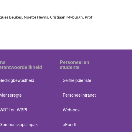
acques Beukes, Nuette Heyns, Cristiaan Myburgh, Prof
ns
Personeel en
erantwoordelikheid
studente
Bedrogbewustheid
Selfhelpdienste
Menseregte
Personeelintranet
WBTI en WBPI
Web-pos
Gemeenskapsimpak
eFundi