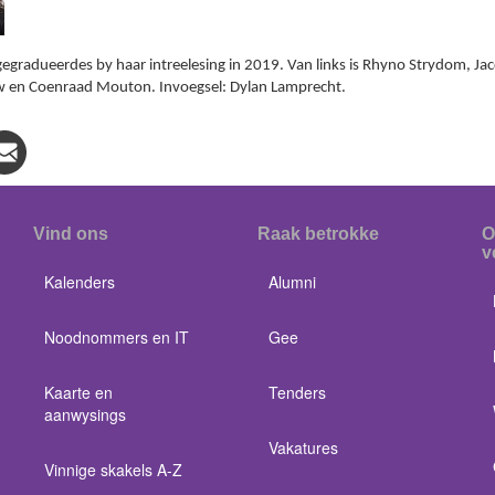
egradueerdes by haar intreelesing in 2019. Van links is Rhyno Strydom, J
uw en Coenraad Mouton. Invoegsel: Dylan Lamprecht.
Vind ons
Raak betrokke
O
v
Kalenders
Alumni
Noodnommers en IT
Gee
Kaarte en
Tenders
aanwysings
Vakatures
Vinnige skakels A-Z