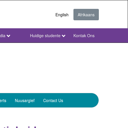
English
Afrikaans
dia
Huidige studente
Kontak Ons
NWU
Secondary
Afr
erts
Nuusargief
Contact Us