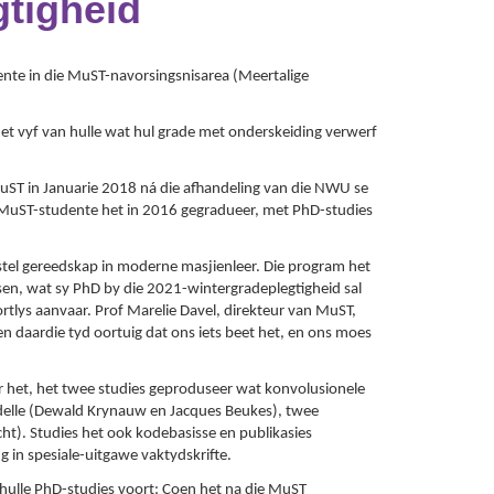
gtigheid
ente in die MuST-navorsingsnisarea (Meertalige
t vyf van hulle wat hul grade met onderskeiding verwerf
e MuST in Januarie 2018 ná die afhandeling van die NWU se
p MuST-studente het in 2016 gegradueer, met PhD-studies
tel gereedskap in moderne masjienleer. Die program het
sen, wat sy PhD by die 2021-wintergradeplegtigheid sal
tlys aanvaar. Prof Marelie Davel, direkteur van MuST,
en daardie tyd oortuig dat ons iets beet het, en ons moes
r het, het twee studies geproduseer wat konvolusionele
elle (Dewald Krynauw en Jacques Beukes), twee
t). Studies het ook kodebasisse en publikasies
g in spesiale-uitgawe vaktydskrifte.
 hulle PhD-studies voort: Coen het na die MuST