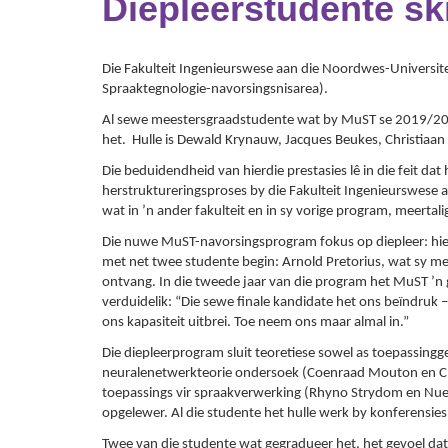
Diepleerstudente sk
Die Fakulteit Ingenieurswese aan die Noordwes-Universite
Spraaktegnologie-navorsingsnisarea).
Al sewe meestersgraadstudente wat by MuST se 2019/2020-
het. Hulle is Dewald Krynauw, Jacques Beukes, Christia
Die beduidendheid van hierdie prestasies lê in die feit da
herstruktureringsproses by die Fakulteit Ingenieurswese 
wat in ’n ander fakulteit en in sy vorige program, meertal
Die nuwe MuST-navorsingsprogram fokus op diepleer: hie
met net twee studente begin: Arnold Pretorius, wat sy me
ontvang. In die tweede jaar van die program het MuST ’n 
verduidelik: “Die sewe finale kandidate het ons beïndruk 
ons kapasiteit uitbrei. Toe neem ons maar almal in.”
Die diepleerprogram sluit teoretiese sowel as toepassing
neuralenetwerkteorie ondersoek (Coenraad Mouton en Ch
toepassings vir spraakverwerking (Rhyno Strydom en Nuett
opgelewer. Al die studente het hulle werk by konferensies 
Twee van die studente wat gegradueer het, het gevoel dat