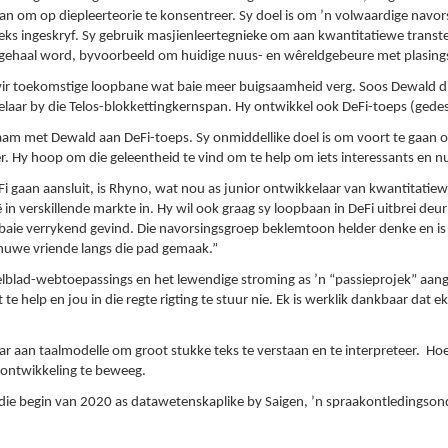
 om op diepleerteorie te konsentreer. Sy doel is om ’n volwaardige navors
eks ingeskryf. Sy gebruik masjienleertegnieke om aan kwantitatiewe transte
gehaal word, byvoorbeeld om huidige nuus- en wêreldgebeure met plasings 
 vir toekomstige loopbane wat baie meer buigsaamheid verg. Soos Dewald dit
elaar by die Telos-blokkettingkernspan. Hy ontwikkel ook DeFi-toeps (gedes
aam met Dewald aan DeFi-toeps. Sy onmiddellike doel is om voort te gaan om
. Hy hoop om die geleentheid te vind om te help om iets interessants en nu
gaan aansluit, is Rhyno, wat nou as junior ontwikkelaar van kwantitatiewe 
eë in verskillende markte in. Hy wil ook graag sy loopbaan in DeFi uitbrei d
baie verrykend gevind. Die navorsingsgroep beklemtoon helder denke en is o
r nuwe vriende langs die pad gemaak.”
elblad-webtoepassings en het lewendige stroming as ’n “passieprojek” aan
te help en jou in die regte rigting te stuur nie. Ek is werklik dankbaar dat
aan taalmodelle om groot stukke teks te verstaan en te interpreteer. Hoewe
 -ontwikkeling te beweeg.
 die begin van 2020 as datawetenskaplike by Saigen, ’n spraakontledingso