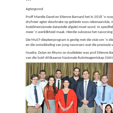
***
Agtergrond
Proff Marelie Davel en Etienne Barnard het in 2018 ’n n
dryfveer agter deurbrake op gebiede soos rekenaarvisie, 
hoëdimensionele datastelle afgelei moet word. In spesifie
meer ’n werklikheid maak. Hierdie suksesse het navorsing
Die MuST-diepleerprogram is gestig met die visie om ’n di
en die ontwikkeling van jong navorsers wat die prestasie v
Nuette, Dylan en Rhyno se studieleier was prof Etienne Ba
van die Suid-Afrikaanse Nasionale Ruimteagentskap (SAN