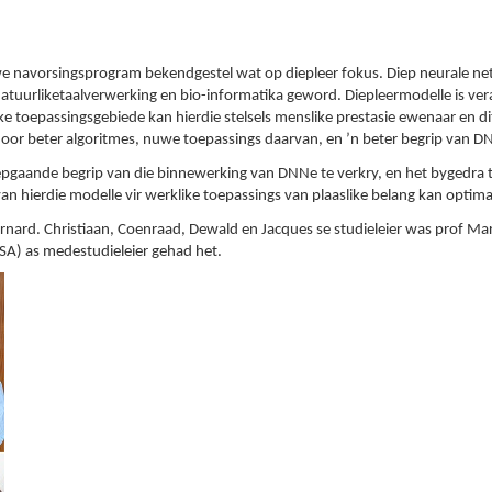
uwe navorsingsprogram bekendgestel wat op diepleer fokus. Diep neurale n
natuurliketaalverwerking en bio-informatika geword. Diepleermodelle is ve
ke toepassingsgebiede kan hierdie stelsels menslike prestasie ewenaar en di
 oor beter algoritmes, nuwe toepassings daarvan, en ’n beter begrip van DN
epgaande begrip van die binnewerking van DNNe te verkry, en het bygedra to
an hierdie modelle vir werklike toepassings van plaaslike belang kan optimal
rnard. Christiaan, Coenraad, Dewald en Jacques se studieleier was prof Mar
SA) as medestudieleier gehad het.