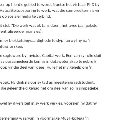
er op hierdie gebied te word. Nuette het vir haar PhD by
kstualiteitopsporing te werk, wat die sambreelterm is vir
op sosiale media te verbind.
 stel: “Die werk wat ek tans doen, het twee jaar gelede
entraliseerde finansies).
 sy blokkettingvaardighede te slyp, terwyl hy na ’n
ttigs te skep.
sagteware by Invictus Capital werk. Een van sy rolle sluit
eur sy pasaangeleerde kennis in datawetenskap te gebruik
op vir die deel van idees. Hulle het my gehelp om ’n
gepak. Hy dink na oor sy tyd as meestersgraadstudent:
 ek die geleentheid gehad het om deel van so ’n simpatieke
l hy diversiteit in sy werk verkies, voorsien hy dat hy
nderneming waarvan ’n voormalige MuST-kollega ’n