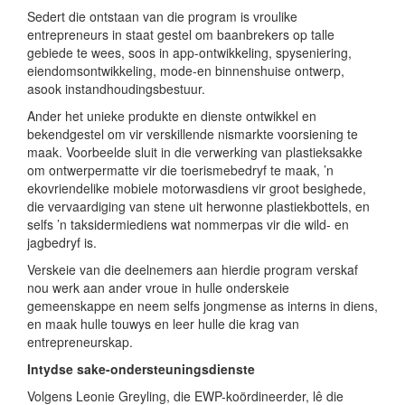
Sedert die ontstaan van die program is vroulike
entrepreneurs in staat gestel om baanbrekers op talle
gebiede te wees, soos in app-ontwikkeling, spyseniering,
eiendomsontwikkeling, mode-en binnenshuise ontwerp,
asook instandhoudingsbestuur.
Ander het unieke produkte en dienste ontwikkel en
bekendgestel om vir verskillende nismarkte voorsiening te
maak. Voorbeelde sluit in die verwerking van plastieksakke
om ontwerpermatte vir die toerismebedryf te maak, ’n
ekovriendelike mobiele motorwasdiens vir groot besighede,
die vervaardiging van stene uit herwonne plastiekbottels, en
selfs ’n taksidermiediens wat nommerpas vir die wild- en
jagbedryf is.
Verskeie van die deelnemers aan hierdie program verskaf
nou werk aan ander vroue in hulle onderskeie
gemeenskappe en neem selfs jongmense as interns in diens,
en maak hulle touwys en leer hulle die krag van
entrepreneurskap.
Intydse sake-ondersteuningsdienste
Volgens Leonie Greyling, die EWP-koördineerder, lê die