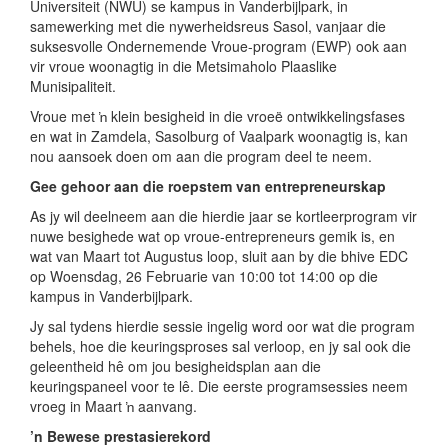
Universiteit (NWU) se kampus in Vanderbijlpark, in
samewerking met die nywerheidsreus Sasol, vanjaar die
suksesvolle Ondernemende Vroue-program (EWP) ook aan
vir vroue woonagtig in die Metsimaholo Plaaslike
Munisipaliteit.
Vroue met ŉ klein besigheid in die vroeë ontwikkelingsfases
en wat in Zamdela, Sasolburg of Vaalpark woonagtig is, kan
nou aansoek doen om aan die program deel te neem.
Gee gehoor aan die roepstem van entrepreneurskap
As jy wil deelneem aan die hierdie jaar se kortleerprogram vir
nuwe besighede wat op vroue-entrepreneurs gemik is, en
wat van Maart tot Augustus loop, sluit aan by die bhive EDC
op Woensdag, 26 Februarie van 10:00 tot 14:00 op die
kampus in Vanderbijlpark.
Jy sal tydens hierdie sessie ingelig word oor wat die program
behels, hoe die keuringsproses sal verloop, en jy sal ook die
geleentheid hê om jou besigheidsplan aan die
keuringspaneel voor te lê. Die eerste programsessies neem
vroeg in Maart ŉ aanvang.
’n Bewese prestasierekord