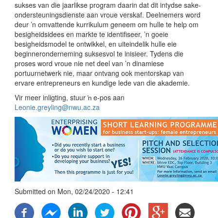
sukses van die jaarlikse program daarin dat dit intydse sake-
ondersteuningsdienste aan vroue verskaf. Deelnemers word
deur ’n omvattende kurrikulum geneem om hulle te help om
besigheidsidees en markte te identifiseer, ’n goeie
besigheidsmodel te ontwikkel, en uiteindelik hulle eie
beginneronderneming suksesvol te inisieer. Tydens die
proses word vroue nie net deel van ’n dinamiese
portuurnetwerk nie, maar ontvang ook mentorskap van
ervare entrepreneurs en kundige lede van die akademie.
Vir meer inligting, stuur ŉ e-pos aan
Leonie.greyling@nwu.ac.za
Submitted on
Mon, 02/24/2020 - 12:41