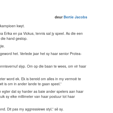
deur
Bertie Jacobs
iskampioen kwyt.
 Erika en pa Vickus, tennis sal jy speel. As die een
n die hand gestop.
ie.
 geword het. Verlede jaar het sy haar senior Protea-
nnisvernuf slyp. Om op die baan te wees, om vir haar
eter word ek. Ek is bereid om alles in my vermoë te
it is om in ander lande te gaan speel.”
 egter dat sy harder as baie ander spelers aan haar
k sy elke millimeter van haar postuur tot haar
ond. Dit pas my aggressiewe styl,” sê sy.