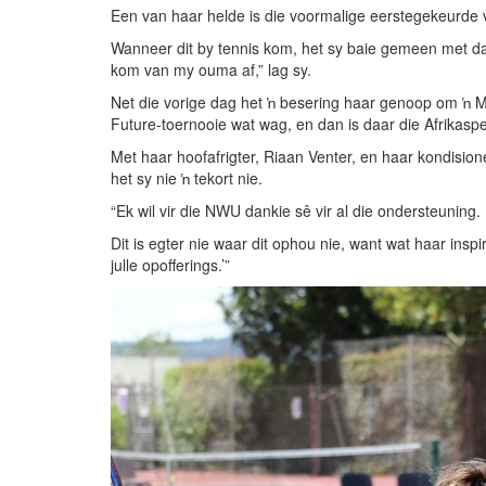
Een van haar helde is die voormalige eerstegekeurde v
Wanneer dit by tennis kom, het sy baie gemeen met daar
kom van my ouma af,” lag sy.
Net die vorige dag het ŉ besering haar genoop om ŉ M
Future-toernooie wat wag, en dan is daar die Afrikaspel
Met haar hoofafrigter, Riaan Venter, en haar kondision
het sy nie ŉ tekort nie.
“Ek wil vir die NWU dankie sê vir al die ondersteuning. D
Dit is egter nie waar dit ophou nie, want wat haar insp
julle opofferings.’”