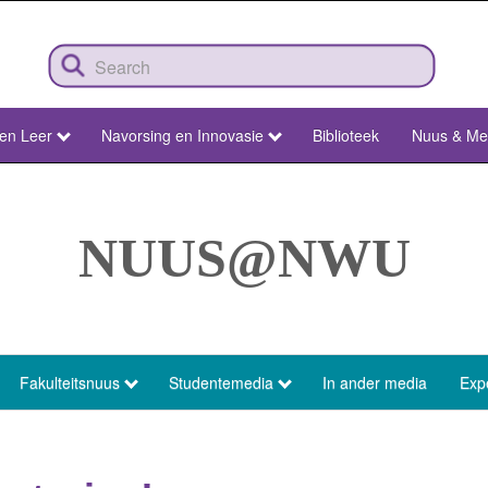
 en Leer
Navorsing en Innovasie
Biblioteek
Nuus & Me
NUUS@NWU
Fakulteitsnuus
Studentemedia
In ander media
Exp