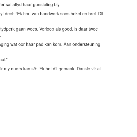
 sal altyd haar gunsteling bly.
ryf deel: “Ek hou van handwerk soos hekel en brei. Dit
tydperk gaan wees. Verloop als goed, is daar twee
.
itdaging wat oor haar pad kan kom. Aan ondersteuning
aal.”
ir my ouers kan sê: ‘Ek het dit gemaak. Dankie vir al