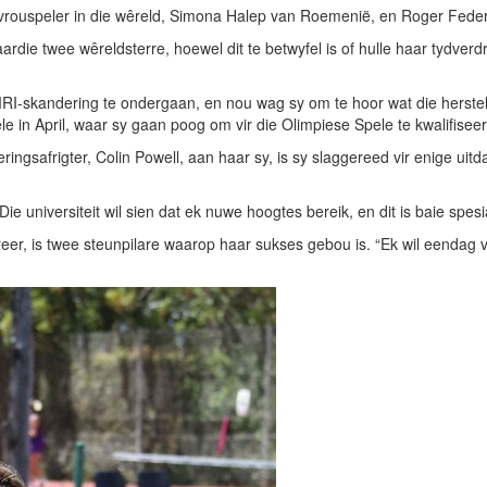
rouspeler in die wêreld, Simona Halep van Roemenië, en Roger Federer
die twee wêreldsterre, hoewel dit te betwyfel is of hulle haar tydverd
RI-skandering te ondergaan, en nou wag sy om te hoor wat die herstel
e in April, waar sy gaan poog om vir die Olimpiese Spele te kwalifiseer
eringsafrigter, Colin Powell, aan haar sy, is sy slaggereed vir enige u
ie universiteit wil sien dat ek nuwe hoogtes bereik, en dit is baie spesi
ireer, is twee steunpilare waarop haar sukses gebou is. “Ek wil eendag v