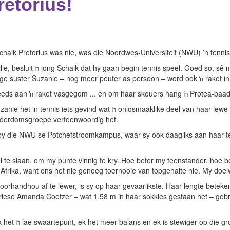
retorius!
 Schalk Pretorius was nie, was die Noordwes-Universiteit (NWU) ’n tenn
e, besluit ŉ jong Schalk dat hy gaan begin tennis speel. Goed so, sê ma
rige suster Suzanie – nog meer peuter as persoon – word ook ŉ raket i
teeds aan ŉ raket vasgegom ... en om haar skouers hang ŉ Protea-baadj
zanie het in tennis iets gevind wat ŉ onlosmaaklike deel van haar lewe
 ouderdomsgroepe verteenwoordig het.
 by die NWU se Potchefstroomkampus, waar sy ook daagliks aan haar te
l te slaan, om my punte vinnig te kry. Hoe beter my teenstander, hoe b
-Afrika, want ons het nie genoeg toernooie van topgehalte nie. My doelw
rhandhou af te lewer, is sy op haar gevaarlikste. Haar lengte beteken
iese Amanda Coetzer – wat 1,58 m in haar sokkies gestaan het – gebrui
 Ek het ŉ lae swaartepunt, ek het meer balans en ek is stewiger op die gr