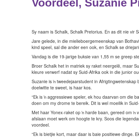
Voordeel, Suzanie P
Sy naam is Schalk, Schalk Pretorius. En as dit nie vir
Jare gelede, in die mielieboergemeenskap van Bothavill
kind speel, sal die ander een ook, en Schalk se drieja
Vandag is die 19-jarige buksie van 1,55 m se greep s
Broer Schalk het in matriek sy raket neergelê, maar Su
kleure verwerf nadat sy Suid-Afrika ook in die junior
Suzanie is ŉ tweedejaarstudent in Afrigtingwetenskap
doelwitte te sweet, is haar kos.
“Ek is ŉ aggressiewe speler, ek hou daarvan om die ba
doen om my drome te bereik. Dit is wel moeilik in Suid
Met haar Yonex-raket op ŉ harde baan, gereed om ŉ voo
afslaan moet werk om hoogte te kry. Soos die legendar
voordeel.
“Ek is bietjie kort, maar daar is baie positiewe dinge.