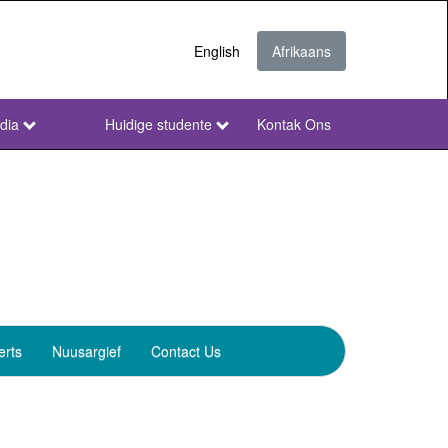
English
Afrikaans
dia
Huidige studente
Kontak Ons
NWU
Secondary
Afr
erts
Nuusargief
Contact Us