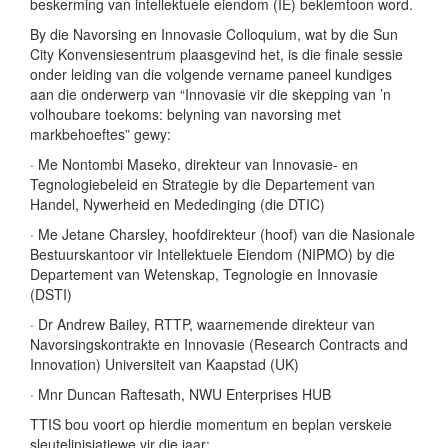
beskerming van intellektuele eiendom (IE) beklemtoon word.
By die Navorsing en Innovasie Colloquium, wat by die Sun
City Konvensiesentrum plaasgevind het, is die finale sessie
onder leiding van die volgende vername paneel kundiges
aan die onderwerp van “Innovasie vir die skepping van ’n
volhoubare toekoms: belyning van navorsing met
markbehoeftes” gewy:
· Me Nontombi Maseko, direkteur van Innovasie- en
Tegnologiebeleid en Strategie by die Departement van
Handel, Nywerheid en Mededinging (die DTIC)
· Me Jetane Charsley, hoofdirekteur (hoof) van die Nasionale
Bestuurskantoor vir Intellektuele Eiendom (NIPMO) by die
Departement van Wetenskap, Tegnologie en Innovasie
(DSTI)
· Dr Andrew Bailey, RTTP, waarnemende direkteur van
Navorsingskontrakte en Innovasie (Research Contracts and
Innovation) Universiteit van Kaapstad (UK)
· Mnr Duncan Raftesath, NWU Enterprises HUB
TTIS bou voort op hierdie momentum en beplan verskeie
sleutelinisiatiewe vir die jaar: