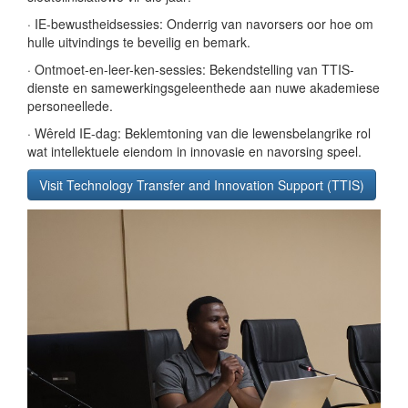
· IE-bewustheidsessies: Onderrig van navorsers oor hoe om
hulle uitvindings te beveilig en bemark.
· Ontmoet-en-leer-ken-sessies: Bekendstelling van TTIS-
dienste en samewerkingsgeleenthede aan nuwe akademiese
personeellede.
· Wêreld IE-dag: Beklemtoning van die lewensbelangrike rol
wat intellektuele eiendom in innovasie en navorsing speel.
Visit Technology Transfer and Innovation Support (TTIS)