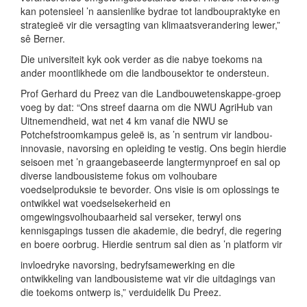
kan potensieel ’n aansienlike bydrae tot landboupraktyke en
strategieë vir die versagting van klimaatsverandering lewer,”
sê Berner.
Die universiteit kyk ook verder as die nabye toekoms na
ander moontlikhede om die landbousektor te ondersteun.
Prof Gerhard du Preez van die Landbouwetenskappe-groep
voeg by dat: “Ons streef daarna om die NWU AgriHub van
Uitnemendheid, wat net 4 km vanaf die NWU se
Potchefstroomkampus geleë is, as ’n sentrum vir landbou-
innovasie, navorsing en opleiding te vestig. Ons begin hierdie
seisoen met ’n graangebaseerde langtermynproef en sal op
diverse landbousisteme fokus om volhoubare
voedselproduksie te bevorder. Ons visie is om oplossings te
ontwikkel wat voedselsekerheid en
omgewingsvolhoubaarheid sal verseker, terwyl ons
kennisgapings tussen die akademie, die bedryf, die regering
en boere oorbrug. Hierdie sentrum sal dien as ’n platform vir
invloedryke navorsing, bedryfsamewerking en die
ontwikkeling van landbousisteme wat vir die uitdagings van
die toekoms ontwerp is,” verduidelik Du Preez.