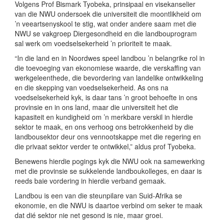
Volgens Prof Bismark Tyobeka, prinsipaal en visekanselier
van die NWU ondersoek die universiteit die moontlikheid om
’n veeartsenyskool te stig, wat onder andere saam met die
NWU se vakgroep Diergesondheid en die landbouprogram
sal werk om voedselsekerheid ’n prioriteit te maak.
“In die land en in Noordwes speel landbou ’n belangrike rol in
die toevoeging van ekonomiese waarde, die verskaffing van
werkgeleenthede, die bevordering van landelike ontwikkeling
en die skepping van voedselsekerheid. As ons na
voedselsekerheid kyk, is daar tans ’n groot behoefte in ons
provinsie en in ons land, maar die universiteit het die
kapasiteit en kundigheid om ’n merkbare verskil in hierdie
sektor te maak, en ons verhoog ons betrokkenheid by die
landbousektor deur ons vennootskappe met die regering en
die privaat sektor verder te ontwikkel,” aldus prof Tyobeka.
Benewens hierdie pogings kyk die NWU ook na samewerking
met die provinsie se sukkelende landboukolleges, en daar is
reeds baie vordering in hierdie verband gemaak.
Landbou is een van die steunpilare van Suid-Afrika se
ekonomie, en die NWU is daartoe verbind om seker te maak
dat dié sektor nie net gesond is nie, maar groei.