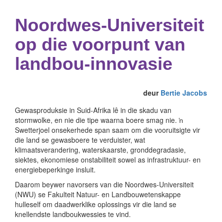
Noordwes-Universiteit
op die voorpunt van
landbou-innovasie
deur
Bertie Jacobs
Gewasproduksie in Suid-Afrika lê in die skadu van
stormwolke, en nie die tipe waarna boere smag nie. ŉ
Swetterjoel onsekerhede span saam om die vooruitsigte vir
die land se gewasboere te verduister, wat
klimaatsverandering, waterskaarste, gronddegradasie,
siektes, ekonomiese onstabiliteit sowel as infrastruktuur- en
energiebeperkinge insluit.
Daarom beywer navorsers van die Noordwes-Universiteit
(NWU) se Fakulteit Natuur- en Landbouwetenskappe
hulleself om daadwerklike oplossings vir die land se
knellendste landboukwessies te vind.