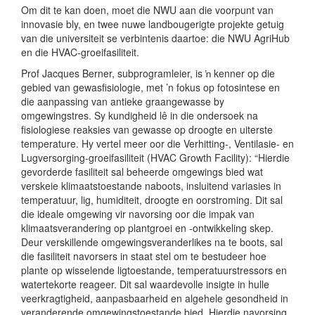
Om dit te kan doen, moet die NWU aan die voorpunt van
innovasie bly, en twee nuwe landbougerigte projekte getuig
van die universiteit se verbintenis daartoe: die NWU AgriHub
en die HVAC-groeifasiliteit.
Prof Jacques Berner, subprogramleier, is ŉ kenner op die
gebied van gewasfisiologie, met ’n fokus op fotosintese en
die aanpassing van antieke graangewasse by
omgewingstres. Sy kundigheid lê in die ondersoek na
fisiologiese reaksies van gewasse op droogte en uiterste
temperature. Hy vertel meer oor die Verhitting-, Ventilasie- en
Lugversorging-groeifasiliteit (HVAC Growth Facility): “Hierdie
gevorderde fasiliteit sal beheerde omgewings bied wat
verskeie klimaatstoestande naboots, insluitend variasies in
temperatuur, lig, humiditeit, droogte en oorstroming. Dit sal
die ideale omgewing vir navorsing oor die impak van
klimaatsverandering op plantgroei en -ontwikkeling skep.
Deur verskillende omgewingsveranderlikes na te boots, sal
die fasiliteit navorsers in staat stel om te bestudeer hoe
plante op wisselende ligtoestande, temperatuurstressors en
watertekorte reageer. Dit sal waardevolle insigte in hulle
veerkragtigheid, aanpasbaarheid en algehele gesondheid in
veranderende omgewingstoestande bied. Hierdie navorsing