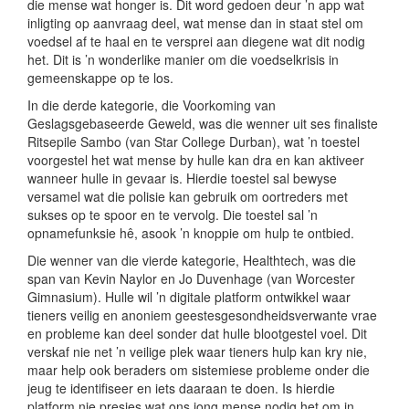
die mense wat honger is. Dit word gedoen deur ’n app wat
inligting op aanvraag deel, wat mense dan in staat stel om
voedsel af te haal en te versprei aan diegene wat dit nodig
het. Dit is ’n wonderlike manier om die voedselkrisis in
gemeenskappe op te los.
In die derde kategorie, die Voorkoming van
Geslagsgebaseerde Geweld, was die wenner uit ses finaliste
Ritsepile Sambo (van Star College Durban), wat ’n toestel
voorgestel het wat mense by hulle kan dra en kan aktiveer
wanneer hulle in gevaar is. Hierdie toestel sal bewyse
versamel wat die polisie kan gebruik om oortreders met
sukses op te spoor en te vervolg. Die toestel sal ’n
opnamefunksie hê, asook ’n knoppie om hulp te ontbied.
Die wenner van die vierde kategorie, Healthtech, was die
span van Kevin Naylor en Jo Duvenhage (van Worcester
Gimnasium). Hulle wil ’n digitale platform ontwikkel waar
tieners veilig en anoniem geestesgesondheidsverwante vrae
en probleme kan deel sonder dat hulle blootgestel voel. Dit
verskaf nie net ’n veilige plek waar tieners hulp kan kry nie,
maar help ook beraders om sistemiese probleme onder die
jeug te identifiseer en iets daaraan te doen. Is hierdie
platform nie presies wat ons jong mense nodig het om in