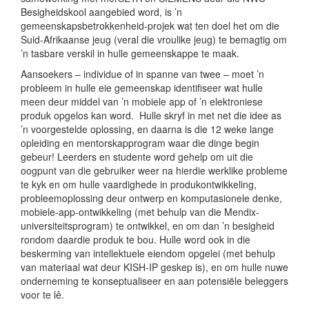
Besigheidskool aangebied word, is ’n
gemeenskapsbetrokkenheid-projek wat ten doel het om die
Suid-Afrikaanse jeug (veral die vroulike jeug) te bemagtig om
’n tasbare verskil in hulle gemeenskappe te maak.
Aansoekers – individue of in spanne van twee – moet ’n
probleem in hulle eie gemeenskap identifiseer wat hulle
meen deur middel van ’n mobiele app of ’n elektroniese
produk opgelos kan word. Hulle skryf in met net die idee as
’n voorgestelde oplossing, en daarna is die 12 weke lange
opleiding en mentorskapprogram waar die dinge begin
gebeur! Leerders en studente word gehelp om uit die
oogpunt van die gebruiker weer na hierdie werklike probleme
te kyk en om hulle vaardighede in produkontwikkeling,
probleemoplossing deur ontwerp en komputasionele denke,
mobiele-app-ontwikkeling (met behulp van die Mendix-
universiteitsprogram) te ontwikkel, en om dan ’n besigheid
rondom daardie produk te bou. Hulle word ook in die
beskerming van intellektuele eiendom opgelei (met behulp
van materiaal wat deur KISH-IP geskep is), en om hulle nuwe
onderneming te konseptualiseer en aan potensiële beleggers
voor te lê.