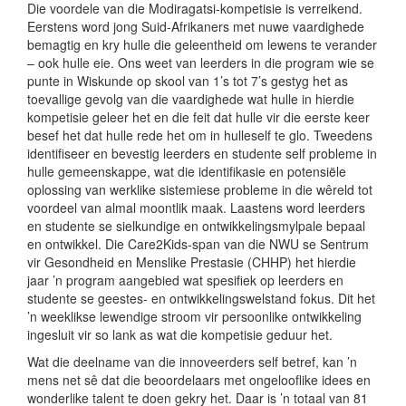
Die voordele van die Modiragatsi-kompetisie is verreikend.
Eerstens word jong Suid-Afrikaners met nuwe vaardighede
bemagtig en kry hulle die geleentheid om lewens te verander
– ook hulle eie. Ons weet van leerders in die program wie se
punte in Wiskunde op skool van 1’s tot 7’s gestyg het as
toevallige gevolg van die vaardighede wat hulle in hierdie
kompetisie geleer het en die feit dat hulle vir die eerste keer
besef het dat hulle rede het om in hulleself te glo. Tweedens
identifiseer en bevestig leerders en studente self probleme in
hulle gemeenskappe, wat die identifikasie en potensiële
oplossing van werklike sistemiese probleme in die wêreld tot
voordeel van almal moontlik maak. Laastens word leerders
en studente se sielkundige en ontwikkelingsmylpale bepaal
en ontwikkel. Die Care2Kids-span van die NWU se Sentrum
vir Gesondheid en Menslike Prestasie (CHHP) het hierdie
jaar ’n program aangebied wat spesifiek op leerders en
studente se geestes- en ontwikkelingswelstand fokus. Dit het
’n weeklikse lewendige stroom vir persoonlike ontwikkeling
ingesluit vir so lank as wat die kompetisie geduur het.
Wat die deelname van die innoveerders self betref, kan ’n
mens net sê dat die beoordelaars met ongelooflike idees en
wonderlike talent te doen gekry het. Daar is ’n totaal van 81