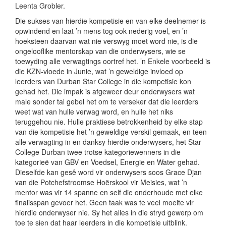
Leenta Grobler.
Die sukses van hierdie kompetisie en van elke deelnemer is
opwindend en laat ’n mens tog ook nederig voel, en ’n
hoeksteen daarvan wat nie verswyg moet word nie, is die
ongelooflike mentorskap van die onderwysers, wie se
toewyding alle verwagtings oortref het. ’n Enkele voorbeeld is
die KZN-vloede in Junie, wat ’n geweldige invloed op
leerders van Durban Star College in die kompetisie kon
gehad het. Die impak is afgeweer deur onderwysers wat
male sonder tal gebel het om te verseker dat die leerders
weet wat van hulle verwag word, en hulle het niks
teruggehou nie. Hulle praktiese betrokkenheid by elke stap
van die kompetisie het ’n geweldige verskil gemaak, en teen
alle verwagting in en danksy hierdie onderwysers, het Star
College Durban twee trotse kategoriewenners in die
kategorieë van GBV en Voedsel, Energie en Water gehad.
Dieselfde kan gesê word vir onderwysers soos Grace Djan
van die Potchefstroomse Hoërskool vir Meisies, wat ’n
mentor was vir 14 spanne en self die onderhoude met elke
finalisspan gevoer het. Geen taak was te veel moeite vir
hierdie onderwyser nie. Sy het alles in die stryd gewerp om
toe te sien dat haar leerders in die kompetisie uitblink.