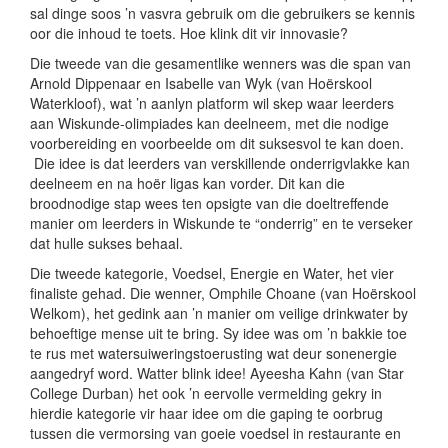
sal dinge soos ’n vasvra gebruik om die gebruikers se kennis
oor die inhoud te toets. Hoe klink dit vir innovasie?
Die tweede van die gesamentlike wenners was die span van
Arnold Dippenaar en Isabelle van Wyk (van Hoërskool
Waterkloof), wat ’n aanlyn platform wil skep waar leerders
aan Wiskunde-olimpiades kan deelneem, met die nodige
voorbereiding en voorbeelde om dit suksesvol te kan doen.
Die idee is dat leerders van verskillende onderrigvlakke kan
deelneem en na hoër ligas kan vorder. Dit kan die
broodnodige stap wees ten opsigte van die doeltreffende
manier om leerders in Wiskunde te “onderrig” en te verseker
dat hulle sukses behaal.
Die tweede kategorie, Voedsel, Energie en Water, het vier
finaliste gehad. Die wenner, Omphile Choane (van Hoërskool
Welkom), het gedink aan ’n manier om veilige drinkwater by
behoeftige mense uit te bring. Sy idee was om ’n bakkie toe
te rus met watersuiweringstoerusting wat deur sonenergie
aangedryf word. Watter blink idee! Ayeesha Kahn (van Star
College Durban) het ook ’n eervolle vermelding gekry in
hierdie kategorie vir haar idee om die gaping te oorbrug
tussen die vermorsing van goeie voedsel in restaurante en