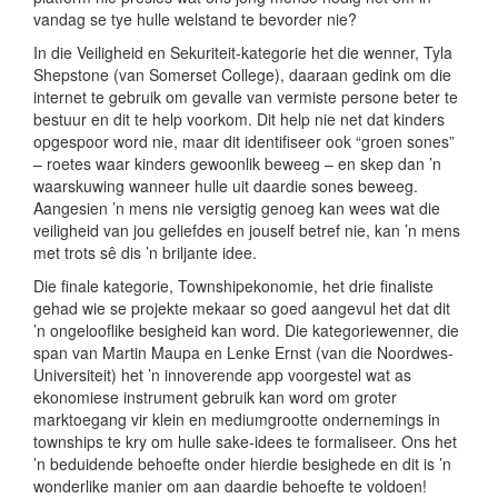
vandag se tye hulle welstand te bevorder nie?
In die Veiligheid en Sekuriteit-kategorie het die wenner, Tyla
Shepstone (van Somerset College), daaraan gedink om die
internet te gebruik om gevalle van vermiste persone beter te
bestuur en dit te help voorkom. Dit help nie net dat kinders
opgespoor word nie, maar dit identifiseer ook “groen sones”
– roetes waar kinders gewoonlik beweeg – en skep dan ’n
waarskuwing wanneer hulle uit daardie sones beweeg.
Aangesien ’n mens nie versigtig genoeg kan wees wat die
veiligheid van jou geliefdes en jouself betref nie, kan ’n mens
met trots sê dis ’n briljante idee.
Die finale kategorie, Townshipekonomie, het drie finaliste
gehad wie se projekte mekaar so goed aangevul het dat dit
’n ongelooflike besigheid kan word. Die kategoriewenner, die
span van Martin Maupa en Lenke Ernst (van die Noordwes-
Universiteit) het ’n innoverende app voorgestel wat as
ekonomiese instrument gebruik kan word om groter
marktoegang vir klein en mediumgrootte ondernemings in
townships te kry om hulle sake-idees te formaliseer. Ons het
’n beduidende behoefte onder hierdie besighede en dit is ’n
wonderlike manier om aan daardie behoefte te voldoen!