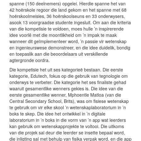
spanne (150 deelnemers) opgelei. Hierdie spanne het van
42 hoërskole regoor die land gekom en het spanne met 68
hoërskoolmeisies, 36 hoërskoolseuns en 33 onderwysers,
asook 13 voorgraadse studente ingesluit. Om aan die kriteria
van die kompetisie te voldoen, moes hulle ’n inspirerende
idee voorlê met die moontlikheid om ’n impak te maak
wanneer dit geïmplementeer word, ’n passie vir wetenskap
en ingenieurswese demonstreer, en die idee duidelik, bondig
en toepaslik aan die beoordelaars uit verskillende
agtergronde oordra.
Die kompetisie het uit ses kategorieë bestaan. Die eerste
kategorie, Edutech, fokus op die gebruik van tegnologie om
onderwys te verbeter. Die kategorie het ses finaliste gehad
waaruit gesamentlike wenners gekies is. Die idee van die
eerste gesamentlike wenner, Mphoentle Matloa (van die
Central Secondary School, Brits), was om fisiese wetenskap
te gebruik om vir elke skool ’n wetenskaplaboratorium in ’n
boks te skep. Die idee het ontwikkel in ’n digitale
laboratorium in ’n boks in die vorm van ’n app wat leerders
kan gebruik om wetenskapprojekte te voltooi. Die uitkoms
van die projek sal deur die leerder se insette bepaal word,
die inligting sal met behulp van fisika verpak word, en die app