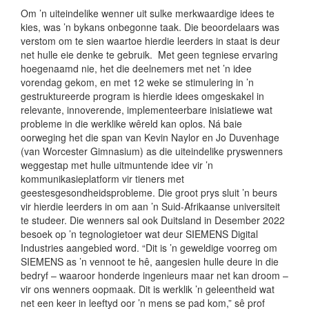
Om ’n uiteindelike wenner uit sulke merkwaardige idees te
kies, was ’n bykans onbegonne taak. Die beoordelaars was
verstom om te sien waartoe hierdie leerders in staat is deur
net hulle eie denke te gebruik. Met geen tegniese ervaring
hoegenaamd nie, het die deelnemers met net ’n idee
vorendag gekom, en met 12 weke se stimulering in ’n
gestruktureerde program is hierdie idees omgeskakel in
relevante, innoverende, implementeerbare inisiatiewe wat
probleme in die werklike wêreld kan oplos. Ná baie
oorweging het die span van Kevin Naylor en Jo Duvenhage
(van Worcester Gimnasium) as die uiteindelike pryswenners
weggestap met hulle uitmuntende idee vir ’n
kommunikasieplatform vir tieners met
geestesgesondheidsprobleme. Die groot prys sluit ’n beurs
vir hierdie leerders in om aan ’n Suid-Afrikaanse universiteit
te studeer. Die wenners sal ook Duitsland in Desember 2022
besoek op ’n tegnologietoer wat deur SIEMENS Digital
Industries aangebied word. “Dit is ’n geweldige voorreg om
SIEMENS as ’n vennoot te hê, aangesien hulle deure in die
bedryf – waaroor honderde ingenieurs maar net kan droom –
vir ons wenners oopmaak. Dit is werklik ’n geleentheid wat
net een keer in leeftyd oor ’n mens se pad kom,” sê prof